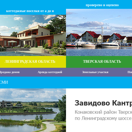
проверено и оценено
коттеджные поселки от а до я
ЛЕНИНГРАДСКАЯ ОБЛАСТЬ
ТВЕРСКАЯ ОБЛАСТЬ
родажа домов
Аренда коттеджей
Земельные участки
По
 СМИ