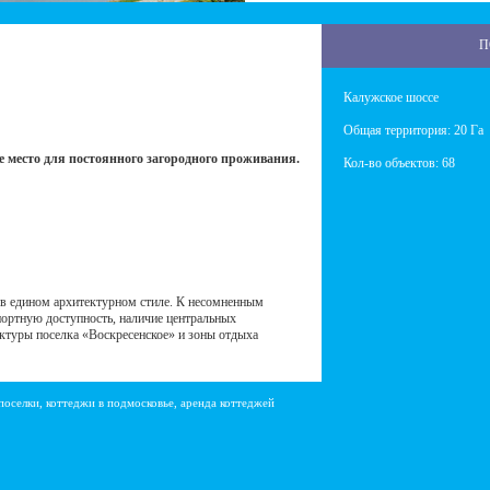
П
Калужское шоссе
Общая территория: 20 Га
 место для постоянного загородного проживания.
Кол-во объектов: 68
в едином архитектурном стиле. К несомненным
ортную доступность, наличие центральных
ктуры поселка «Воскресенское» и зоны отдыха
поселки, коттеджи в подмосковье, аренда коттеджей