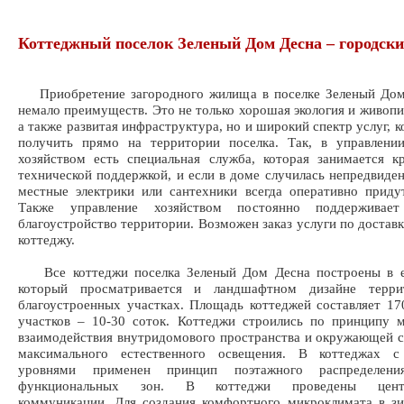
Коттеджный поселок Зеленый Дом Десна – городски
Приобретение загородного жилища в поселке Зеленый Дом
немало преимуществ. Это не только хорошая экология и живопи
а также развитая инфраструктура, но и широкий спектр услуг, 
получить прямо на территории поселка. Так, в управлени
хозяйством есть специальная служба, которая занимается к
технической поддержкой, и если в доме случилась непредвиден
местные электрики или сантехники всегда оперативно прид
Также управление хозяйством постоянно поддерживае
благоустройство территории. Возможен заказ услуги по доставк
коттеджу.
Все коттеджи поселка Зеленый Дом Десна построены в е
который просматривается и ландшафтном дизайне терри
благоустроенных участках. Площадь коттеджей составляет 170
участков – 10-30 соток. Коттеджи строились по принципу 
взаимодействия внутридомового пространства и окружающей с
максимального естественного освещения. В коттеджах с
уровнями применен принцип поэтажного распределени
функциональных зон. В коттеджи проведены центр
коммуникации. Для создания комфортного микроклимата в з