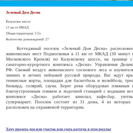
Зеленый Дом Десна
Калужское шоссе
11 км от МКАД
Общая территория: 5 Га
Количество домовладений: 27
Коттеджный поселок «Зеленый Дом Десна» расположен
живописных мест Подмосковья в 11 км от МКАД (30 минут 
Московского Кремля) по Калужскому шоссе, на границе с
санаторно-курортного комплекса «Десна» Управления Делам
РФ. Свежий воздух живописного соснового леса и изумител
зимних и летних пейзажей русской природы. Вас ждут кры
теннисные корты, площадки для баскетбола и волейбола, тре
бильярд, солярий, сауна. Берег реки оборудован пляжным 
благоустроенным пляжем и лодочной станцией с водными ве
комплексе «Десна» работает кинозал, кафе-бар, уютны
супермаркет. Поселок состоит из 31 дома, 4 из которых 
расположен на охраняемой территории.
Хочу продать дом или участок или сдать коттедж в этом поселке