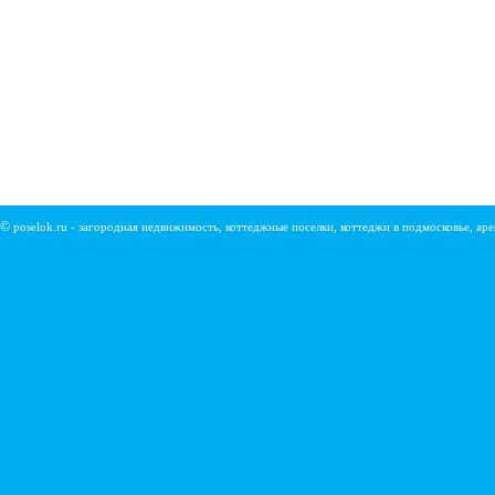
©
poselok.ru - загородная недвижимость, коттеджные поселки, коттеджи в подмосковье, ар