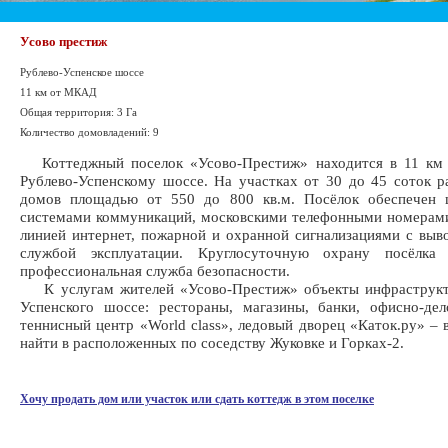
Усово престиж
Рублево-Успенское шоссе
11 км от МКАД
Общая территория: 3 Га
Количество домовладений: 9
Коттеджный поселок «Усово-Престиж» находится в 11 к
Рублево-Успенскому шоссе. На участках от 30 до 45 соток 
домов площадью от 550 до 800 кв.м. Посёлок обеспечен 
системами коммуникаций, московскими телефонными номерам
линией интернет, пожарной и охранной сигнализациями с вы
службой эксплуатации. Круглосуточную охрану посёлка 
профессиональная служба безопасности.
К услугам жителей «Усово-Престиж» объекты инфраструкт
Успенского шоссе: рестораны, магазины, банки, офисно-де
теннисный центр «World class», ледовый дворец «Каток.ру» – 
найти в расположенных по соседству Жуковке и Горках-2.
Хочу продать дом или участок или сдать коттедж в этом поселке