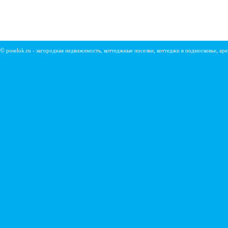
©
poselok.ru - загородная недвижимость, коттеджные поселки, коттеджи в подмосковье, ар