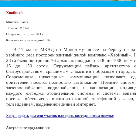
Хвойный
Минское шоссе
11 км от МКАД
Общая территория: 28 Га
Количество домовладений: 76
В 11 км от МКАД по Минскому шоссе на берегу озера 
хвойного леса построен элитный жилой комплекс «Хвойный». 
28 га было построено 76 домов площадью от 330 до 1000 кв.м с
15 до 150 соток. Окружающий пейзаж, архитектура с
благоустройством, сравнимым с высшими образцами городск
Современные инженерные коммуникации позволяют сд
обитателей поселка полностью автономной. Помимо систем 
электроснабжения, водоснабжения и канализации, индиви
каждого коттеджа отопительной системы и системы вентил
поселка обеспечены оптиковолоконной телефонной связью,
телевидением, выделенной линией Интернет.
Хочу продать дом или участок или сдать коттедж в этом поселке
Актуальные предложения