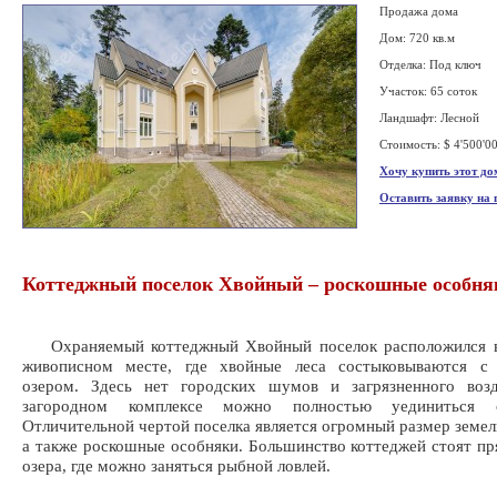
Продажа дома
Дом: 720 кв.м
Отделка: Под ключ
Участок: 65 соток
Ландшафт: Лесной
Стоимость: $ 4'500'0
Хочу купить этот до
Оставить заявку на
Коттеджный поселок Хвойный – роскошные особня
Охраняемый коттеджный Хвойный поселок расположился в
живописном месте, где хвойные леса состыковываются с
озером. Здесь нет городских шумов и загрязненного воз
загородном комплексе можно полностью уединиться 
Отличительной чертой поселка является огромный размер земел
а также роскошные особняки. Большинство коттеджей стоят пр
озера, где можно заняться рыбной ловлей.