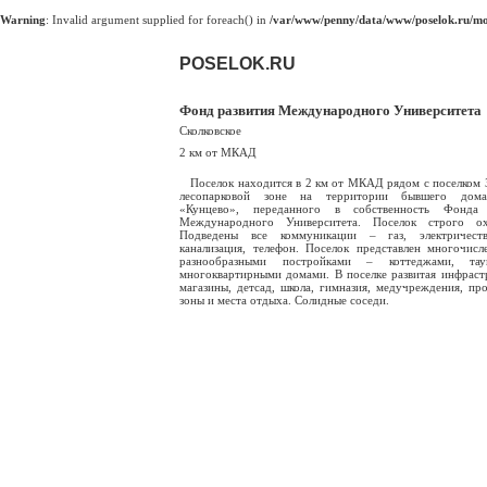
Warning
: Invalid argument supplied for foreach() in
/var/www/penny/data/www/poselok.ru/mod
POSELOK.RU
Фонд развития Международного Университета
Сколковское
2 км от МКАД
Поселок находится в 2 км от МКАД рядом с поселком З
лесопарковой зоне на территории бывшего дом
«Кунцево», переданного в собственность Фонда 
Международного Университета. Поселок строго охр
Подведены все коммуникации – газ, электричеств
канализация, телефон. Поселок представлен многочис
разнообразными постройками – коттеджами, таун
многоквартирными домами. В поселке развитая инфраст
магазины, детсад, школа, гимназия, медучреждения, пр
зоны и места отдыха. Солидные соседи.