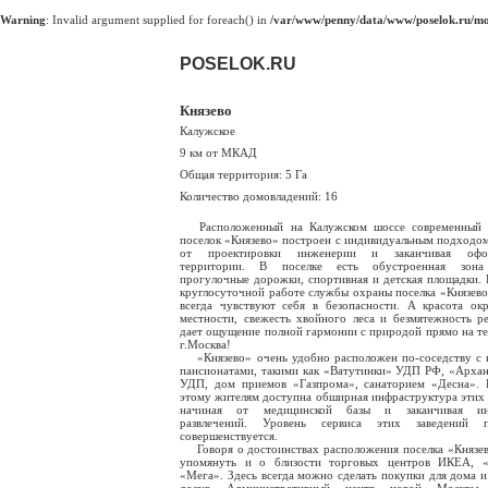
Warning
: Invalid argument supplied for foreach() in
/var/www/penny/data/www/poselok.ru/mod
POSELOK.RU
Князево
Калужское
9 км от МКАД
Общая территория: 5 Га
Количество домовладений: 16
Расположенный на Калужском шоссе современный 
поселок «Князево» построен с индивидуальным подходом
от проектировки инженерии и заканчивая офо
территории. В поселке есть обустроенная зона
прогулочные дорожки, спортивная и детская площадки. 
круглосуточной работе службы охраны поселка «Князево
всегда чувствуют себя в безопасности. А красота о
местности, свежесть хвойного леса и безмятежность р
дает ощущение полной гармонии с природой прямо на т
г.Москва!
«Князево» очень удобно расположен по-соседству с
пансионатами, такими как «Ватутинки» УДП РФ, «Архан
УДП, дом приемов «Газпрома», санаторием «Десна». 
этому жителям доступна обширная инфраструктура этих 
начиная от медицинской базы и заканчивая ин
развлечений. Уровень сервиса этих заведений п
совершенствуется.
Говоря о достоинствах расположения поселка «Князе
упомянуть и о близости торговых центров ИКЕА, 
«Мега». Здесь всегда можно сделать покупки для дома и