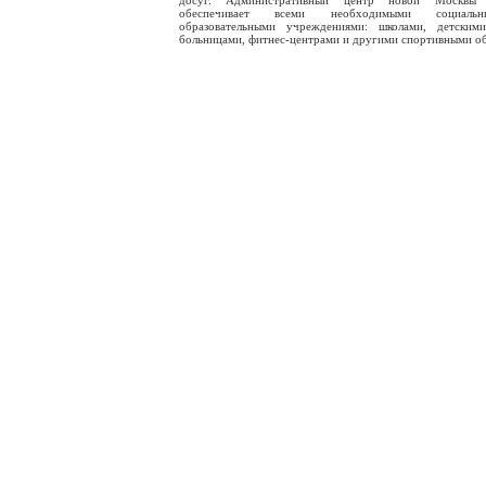
досуг. Административный центр новой Москвы 
обеспечивает всеми необходимыми социал
образовательными учреждениями: школами, детскими
больницами, фитнес-центрами и другими спортивными о