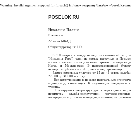
Warning
: Invalid argument supplied for foreach() in
/var/www/penny/data/www/poselok.ru/mod
POSELOK.RU
Николина Поляна
Ильинское
22 км от МКАД
Общая территория: 7 Га
В 500 метрах к западу находится смешанный лес , н
"Николина Гора", один из самых известных в Подмос
восток и юго-восток от участков открываются виды на д
Истры и Москвы-реки. В непосредственной близос
находятся Рублевское и Истринское водохранилища.
Размер земельных участков от 15 до 43 соток, колебан
27 000 до 31 000 за сотку.
Все коммуникации в поселке центральные: электричес
водопровод, канализация. Коммуникации подведены 
участку.
Планируемая инфраструктура: - ограждение терри
периметру; - служба эксплуатации; - гостевая стоянка; 
площадка; - спортивные площадки; - мини-маркет; - аптека