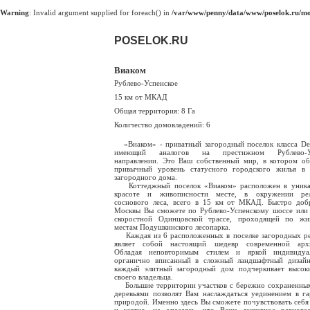
Warning
: Invalid argument supplied for foreach() in
/var/www/penny/data/www/poselok.ru/mod
POSELOK.RU
Виаком
Рублево-Успенское
15 км от МКАД
Общая территория: 8 Га
Количество домовладений: 6
«Виаком» - приватный загородный поселок класса De
имеющий аналогов на престижном Рублево-Ус
направлении. Это Ваш собственный мир, в котором о
привычный уровень статусного городского жилья в 
загородного дома.
Коттеджный поселок «Виаком» расположен в уника
красоте и живописности месте, в окружении рел
соснового леса, всего в 15 км от МКАД. Быстро доб
Москвы Вы сможете по Рублево-Успенскому шоссе или
скоростной Одинцовской трассе, проходящей по жи
местам Подушкинского лесопарка.
Каждая из 6 расположенных в поселке загородных р
являет собой настоящий шедевр современной архи
Обладая неповторимым стилем и яркой индивидуал
органично вписанный в сложный ландшафтный дизайн
каждый элитный загородный дом подчеркивает высок
своего владельца.
Большие территории участков с бережно сохраненны
деревьями позволят Вам наслаждаться уединением в г
природой. Именно здесь Вы сможете почувствовать себя