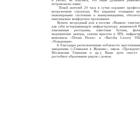
и уютно, не опасаясь, что Ваше душевное равновес
потревожено извне.
Покой жителей 24 часа в сутки охраняет професси
вооруженная структура. Все владения оснащены пе
инженерными системами и коммуникациями, обеспеч
максимально комфортное проживание.
Купить загородный дом в поселке «Виаком» означае
для себя исчерпывающую инфраструктуру знаменитой Р
изысканные рестораны, известные бутики, фитне
медицинские центры, салоны красоты и SPA, инфраст
комплексы «Dream House» и «Barviha Luxury Vill
«Резиденция».
А благодаря расположенным поблизости престижным
заведениям («Гимназия в Жуковке», школа «Президент
Московская Гимназия и др.), Ваши дети смогут 
достойное образование рядом с домом.