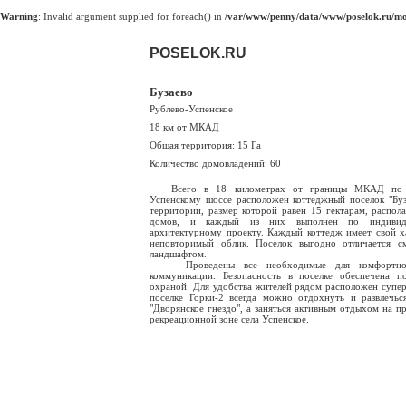
Warning
: Invalid argument supplied for foreach() in
/var/www/penny/data/www/poselok.ru/mod
POSELOK.RU
Бузаево
Рублево-Успенское
18 км от МКАД
Общая территория: 15 Га
Количество домовладений: 60
Всего в 18 километрах от границы МКАД по Р
Успенскому шоссе расположен коттеджный поселок "Буз
территории, размер которой равен 15 гектарам, распола
домов, и каждый из них выполнен по индивид
архитектурному проекту. Каждый коттедж имеет свой х
неповторимый облик. Поселок выгодно отличается с
ландшафтом.
Проведены все необходимые для комфортно
коммуникации. Безопасность в поселке обеспечена п
охраной. Для удобства жителей рядом расположен супер
поселке Горки-2 всегда можно отдохнуть и развлечьс
"Дворянское гнездо", а заняться активным отдыхом на пр
рекреационной зоне села Успенское.