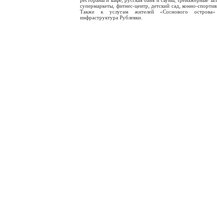
рестораны и кафе, русская баня и сауны, тренажерные зал
супермаркеты, фитнес-центр, детский сад, конно-спортив
Также к услугам жителей «Соснового острова»
инфраструктура Рублевки.