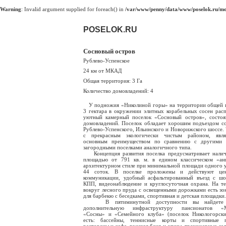
Warning
: Invalid argument supplied for foreach() in
/var/www/penny/data/www/poselok.ru/mod
POSELOK.RU
Сосновый остров
Рублево-Успенское
24 км от МКАД
Общая территория: 3 Га
Количество домовладений: 4
У подножия «Николиной горы» на территории общей 
3 гектара в окружении элитных корабельных сосен рас
уютный камерный поселок «Сосновый остров», состо
домовладений. Поселок обладает хорошим подъездом с
Рублево-Успенского, Ильинского и Новорижского шоссе. 
с прекрасным экологически чистым районом, явля
основным преимуществом по сравнению с другими 
загородными поселками аналогичного типа.
Концепция развития поселка предусматривает налич
площадью от 791 кв. м. в едином классическом «ан
архитектурном стиле при минимальной площади одного у
44 соток. В поселке проложены и действуют цен
коммуникации, удобный асфальтированный въезд с шо
КПП, видеонаблюдение и круглосуточная охрана. На т
вокруг лесного пруда с освещенными дорожками есть зо
для барбекю с беседками, спортивная и детская площадки.
В пятиминутной доступности вы найдете 
дополнительную инфраструктуру пансионатов «М
«Сосны» и «Семейного клуба» (поселок Никологорски
есть: бассейны, теннисные корты и спортивные п