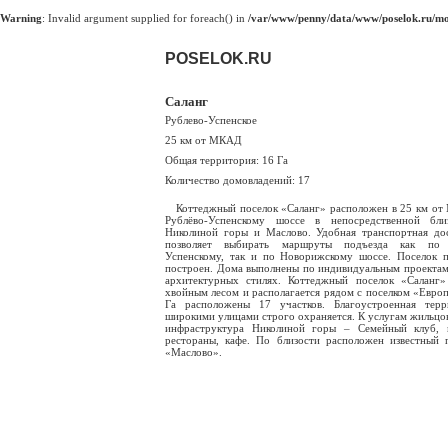
Warning
: Invalid argument supplied for foreach() in
/var/www/penny/data/www/poselok.ru/mod
POSELOK.RU
Саланг
Рублево-Успенское
25 км от МКАД
Общая территория: 16 Га
Количество домовладений: 17
Коттеджный поселок «Саланг» расположен в 25 км о
Рублёво-Успенскому шоссе в непосредственной бли
Николиной горы и Маслово. Удобная транспортная до
позволяет выбирать маршруты подъезда как по 
Успенскому, так и по Новорижскому шоссе. Поселок 
построен. Дома выполнены по индивидуальным проектам
архитектурных стилях. Коттеджный поселок «Саланг
хвойным лесом и располагается рядом с поселком «Европ
Га расположены 17 участков. Благоустроенная терр
широкими улицами строго охраняется. К услугам жильцов
инфраструктура Николиной горы – Семейный клуб, м
рестораны, кафе. По близости расположен известный 
«Маслово».