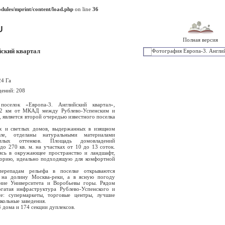
ules/mprint/content/load.php
on line
36
U
Полная версия
йский квартал
24 Га
дений: 208
лок «Европа-3. Английский квартал»,
22 км от МКАД между Рублево-Успенским и
 является второй очередью известного поселка
 светлых домов, выдержанных в изящном
иле, отделаны натуральными материалами
плых оттенков. Площадь домовладений
до 270 кв. м. на участках от 10 до 13 соток.
ясь в окружающее пространство и ландшафт,
торию, идеально подходящую для комфортной
падам рельефа в поселке открываются
 на долину Москва-реки, а в ясную погоду
ние Университета и Воробьевы горы. Рядом
гатая инфраструктура Рублево-Успенского и
е: супермаркеты, торговые центры, лучшие
кольные заведения.
 дома и 174 секции дуплексов.