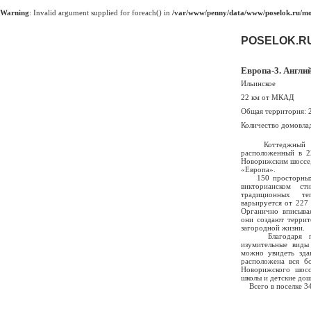
Warning
: Invalid argument supplied for foreach() in
/var/www/penny/data/www/poselok.ru/mod
POSELOK.R
Европа-3. Англи
Ильинское
22 км от МКАД
Общая территория: 
Количество домовла
Коттеджный посе
расположенный в 
Новорижским шоссе,
«Европа».
150 просторных и
викторианском ст
традиционных те
варьируется от 227 
Органично вписыва
они создают терри
загородной жизни.
Благодаря пере
изумительные виды
можно увидеть зда
расположена вся бо
Новорижского шосс
школы и детские дош
Всего в поселке 34