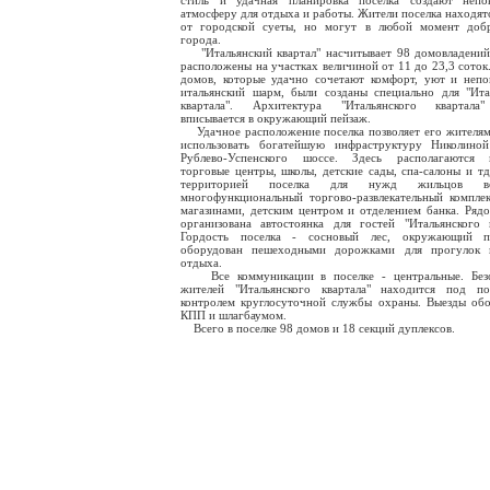
стиль и удачная планировка поселка создают непо
атмосферу для отдыха и работы. Жители поселка находятс
от городской суеты, но могут в любой момент добр
города.
"Итальянский квартал" насчитывает 98 домовладений
расположены на участках величиной от 11 до 23,3 соток
домов, которые удачно сочетают комфорт, уют и неп
итальянский шарм, были созданы специально для "Ита
квартала". Архитектура "Итальянского квартала
вписывается в окружающий пейзаж.
Удачное расположение поселка позволяет его жителям
использовать богатейшую инфраструктуру Николино
Рублево-Успенского шоссе. Здесь располагаются м
торговые центры, школы, детские сады, спа-салоны и тд
территорией поселка для нужд жильцов воз
многофункциональный торгово-развлекательный комплек
магазинами, детским центром и отделением банка. Ря
организована автостоянка для гостей "Итальянского к
Гордость поселка - сосновый лес, окружающий п
оборудован пешеходными дорожками для прогулок 
отдыха.
Все коммуникации в поселке - центральные. Безо
жителей "Итальянского квартала" находится под по
контролем круглосуточной службы охраны. Выезды об
КПП и шлагбаумом.
Всего в поселке 98 домов и 18 секций дуплексов.