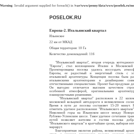
Warning
: Invalid argument supplied for foreach() in
/var/www/penny/data/www/poselok.ru/mod
POSELOK.RU
Европа-2. Итальянский квартал
Ильинское
22 км от МКАД
Общая территория: 10 Га
Количество домовладений: 116
"Итальянский квартал", вторая очередь коттеджног
"Европа", стал воплощением Италии в Московской 
Проектировщика поселка удалось воссоздать атмос
Европы, ее радостный и энергичный стиль с эл
итальянской архитектуры. Концепция поселка была ра
итальянскими архитекторами и дизайнерами сов
отечественными специалистами. Проект был продуман до
Он выгодно отличается высоким качеством строит
особенной атмосферой, оригинальными архитект
планировочными решениями.
"Итальянский квартал" расположен в 22 килом
московской кольцевой автодороги в великолепном сосно
Время в пути до поселка составляет 15-20 минут. 
отметить удачное расположение "Итальянского квартала"
Николиной горы на Ильинском шоссе между Новор
Рублево-Успенским шоссе. Такое удачное сочетание тра
путей позволяет жителям и гостям поселка добр
"Итальянского квартала" в кратчайшие сроки, выбирая оп
маршрут.
Благоприятная экология района, великолепный архи