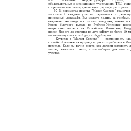
вся ближайшая инфраструктура Горки-2, Ру
образовательные и медицинские учреждения, ТРЦ, супе
спортивные комплексы, фитнес-центры, кафе, рестораны.
80 % периметра поселка "Малое Сареево" граничит 
массивом. С каждого участка открывается потрясающ
природный ландшафт. Вы можете ходить за грибами,
ежедневно наслаждаться чистым воздухом, заниматься
Кроме быстрого выезда на Рублево-Успенское шосс
оперативно попасть на Можайское, Ильинское, Поду
шоссе. Дорога до столицы на авто займет не более 10 ми
вы воспользуетесь новой дорогой-дублером.
Коттедж в "Малом Сареево" — возможность насл
спокойной жизнью на природе и при этом работать в Мос
переезда. Если вы точно знаете, как должен выглядеть 
мечты, свяжитесь с нами, и мы выберем для него п
участок.