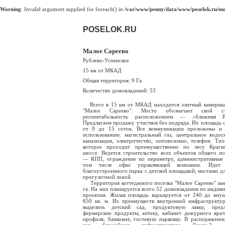
Warning
: Invalid argument supplied for foreach() in
/var/www/penny/data/www/poselok.ru/mod
POSELOK.RU
Малое Сареево
Рублево-Успенское
15 км от МКАД
Общая территория: 9 Га
Количество домовладений: 53
Всего в 15 км от МКАД находится элитный камерный
"Малое Сареево". Место обозначает свой с
респектабельность расположением — «ближняя Ру
Предлагаем продажу участков без подряда. Их площадь с
от 9 до 15 соток. Все коммуникации проложены и 
использованию: магистральный газ, центральное водос
канализация, электричество, оптоволокно, телефон. Тих
которое проходит преимущественно по лесу Красно
шоссе. Ведется строительство всех объектов общего по
— КПП, ограждение по периметру, административные 
том числе офис управляющей компании. Идет 
благоустроенного парка с детской площадкой, местами дл
прогулочной зоной.
Территория коттеджного поселка "Малое Сареево" зан
га. На них планируется всего 52 домовладения по индив
проектам. Жилая площадь варьируется от 240 до вну
650 кв. м. Из преимуществ внутренней инфраструкт
выделить детский сад, продуктовую лавку, пред
фермерские продукты, аптеку, кабинет дежурного вра
профиля, банкомат, гостевую парковку. В распоряжени