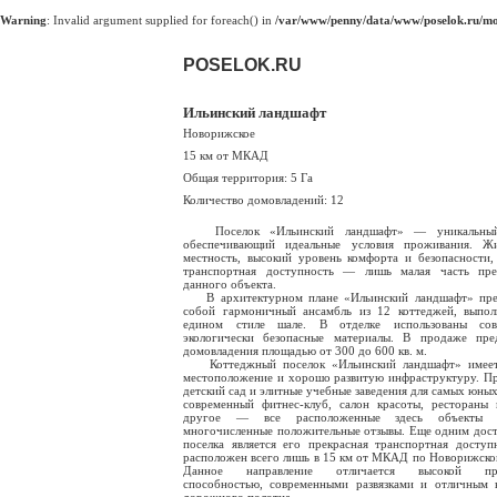
Warning
: Invalid argument supplied for foreach() in
/var/www/penny/data/www/poselok.ru/mod
POSELOK.RU
Ильинский ландшафт
Новорижское
15 км от МКАД
Общая территория: 5 Га
Количество домовладений: 12
Поселок «Ильинский ландшафт» — уникальный 
обеспечивающий идеальные условия проживания. Жи
местность, высокий уровень комфорта и безопасности,
транспортная доступность — лишь малая часть пре
данного объекта.
В архитектурном плане «Ильинский ландшафт» пред
собой гармоничный ансамбль из 12 коттеджей, выпо
едином стиле шале. В отделке использованы сов
экологически безопасные материалы. В продаже пре
домовладения площадью от 300 до 600 кв. м.
Коттеджный поселок «Ильинский ландшафт» имеет
местоположение и хорошо развитую инфраструктуру. П
детский сад и элитные учебные заведения для самых юных
современный фитнес-клуб, салон красоты, рестораны
другое — все расположенные здесь объекты п
многочисленные положительные отзывы. Еще одним дос
поселка является его прекрасная транспортная доступ
расположен всего лишь в 15 км от МКАД по Новорижско
Данное направление отличается высокой про
способностью, современными развязками и отличным 