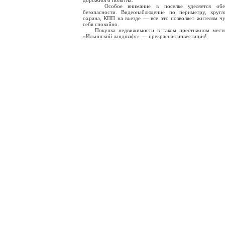
дорожного полотна.
Особое внимание в поселке уделяется обес
безопасности. Видеонаблюдение по периметру, кругл
охрана, КПП на въезде — все это позволяет жителям чу
себя спокойно.
Покупка недвижимости в таком престижном месте
«Ильинский ландшафт» — прекрасная инвестиция!