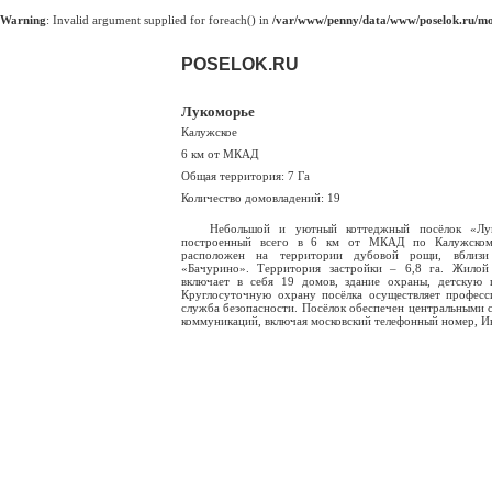
Warning
: Invalid argument supplied for foreach() in
/var/www/penny/data/www/poselok.ru/mod
POSELOK.RU
Лукоморье
Калужское
6 км от МКАД
Общая территория: 7 Га
Количество домовладений: 19
Небольшой и уютный коттеджный посёлок «Лук
построенный всего в 6 км от МКАД по Калужском
расположен на территории дубовой рощи, вблизи
«Бачурино». Территория застройки – 6,8 га. Жилой
включает в себя 19 домов, здание охраны, детскую 
Круглосуточную охрану посёлка осуществляет професс
служба безопасности. Посёлок обеспечен центральными 
коммуникаций, включая московский телефонный номер, И