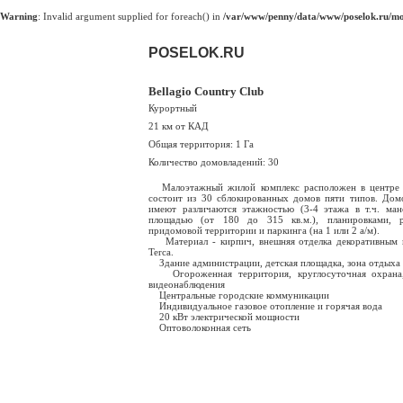
Warning
: Invalid argument supplied for foreach() in
/var/www/penny/data/www/poselok.ru/mod
POSELOK.RU
Bellagio Country Club
Курортный
21 км от КАД
Общая территория: 1 Га
Количество домовладений: 30
Малоэтажный жилой комплекс расположен в центре 
состоит из 30 сблокированных домов пяти типов. Дом
имеют различаются этажностью (3-4 этажа в т.ч. ман
площадью (от 180 до 315 кв.м.), планировками, р
придомовой территории и паркинга (на 1 или 2 а/м).
Материал - кирпич, внешняя отделка декоративным 
Terca.
Здание администрации, детская площадка, зона отдыха
Огороженная территория, круглосуточная охрана,
видеонаблюдения
Центральные городские коммуникации
Индивидуальное газовое отопление и горячая вода
20 кВт электрической мощности
Оптоволоконная сеть