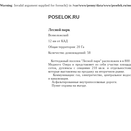
Warning
: Invalid argument supplied for foreach() in
/var/www/penny/data/www/poselok.ru/mod
POSELOK.RU
Лесной парк
Всеволожский
12 км от КАД
Общая территория: 20 Га
Количество домовладений: 58
Коттеджный поселок "Лесной парк" расположен в в 800 
Медного Озера и представляет из себя участки площад
соток, дуплексы с секциями 210 кв.м. и отдельностоя
которые выставлены на продажу на вторичном рынке.
Коммуникации: газ, электричество, центральное водо
и канализация.
Асфальтированные внутрипоселковые дороги.
Пункт охраны на въезде.