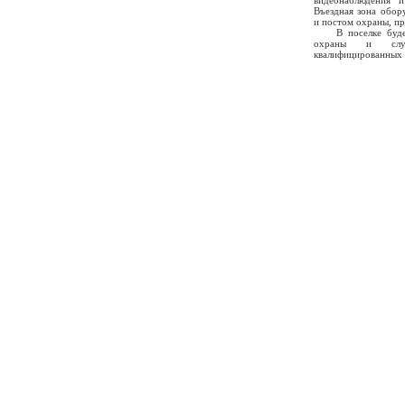
видеонаблюдения и
Въездная зона обор
и постом охраны, пр
В поселке будет 
охраны и служ
квалифицированных 