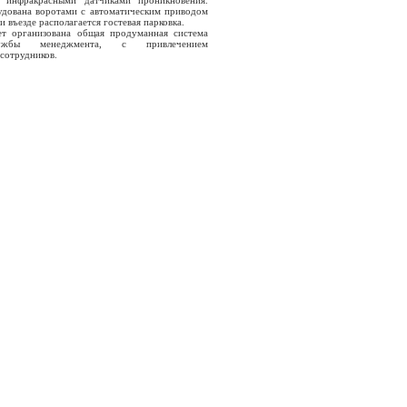
 инфракрасными датчиками проникновения.
удована воротами с автоматическим приводом
и въезде располагается гостевая парковка.
организована общая продуманная система
бы менеджмента, с привлечением
сотрудников.