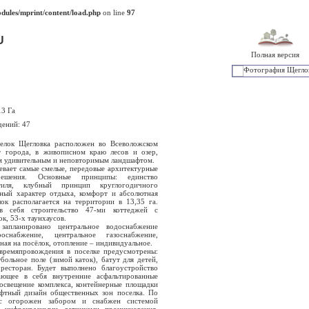
ules/mprint/content/load.php
on line
97
U
Полная версия
13 Га
дений: 47
ок Щегловка расположен во Всеволожском
т города, в живописном краю лесов и озер,
 удивительным и неповторимым ландшафтом.
ает самые смелые, передовые архитектурные
ешения. Основные принципы: единство
тиля, клубный принцип круглогодичного
ный характер отдыха, комфорт и абсолютная
лок располагается на территории в 13,35 га.
в себя строительство 47-ми коттеджей с
ок, 53-х таунхаусов.
анировано центральное водоснабжение
роснабжение, центральное газоснабжение,
ьная на посёлок, отопление – индивидуальное.
емяпровождения в поселке предусмотрены:
больное поле (зимой каток), батут для детей,
 ресторан. Будет выполнено благоустройство
ающее в себя внутренние асфальтированные
освещение комплекса, контейнерные площадки
фтный дизайн общественных зон поселка. По
кс огорожен забором и снабжен системой