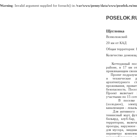
Warning
: Invalid argument supplied for foreach() in
/var/www/penny/data/www/poselok.ru/mod
POSELOK.R
Щегловка
Всеволожский
20 км от КАД
Общая территория: 
Количество домовла
Коттеджный посел
районе, в 17 км о
привлекающим своим
Проект подразумев
и технические р
архитектурного с
проживания, приват
безопасность. Посе
Проект включает 
участками по 15 сот
В поселке запл
(холодное), элект
канализация – локал
Для активного вр
теннисный корт, фут
бильярд, клуб-бар,
территории, включ
проезды, наружное 
для мусора, ландша
периметру компле