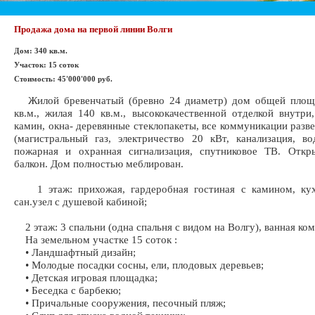
Продажа дома на первой линии Волги
Дом: 340 кв.м.
Участок: 15 соток
Стоимость: 45'000'000 руб.
Жилой бревенчатый (бревно 24 диаметр) дом общей площ
кв.м., жилая 140 кв.м., высококачественной отделкой внутри,
камин, окна- деревянные стеклопакеты, все коммуникации разв
(магистральный газ, электричество 20 кВт, канализация, во
пожарная и охранная сигнализация, спутниковое ТВ. Откры
балкон. Дом полностью меблирован.
1 этаж: прихожая, гардеробная гостиная с камином, кухн
сан.узел с душевой кабиной;
2 этаж: 3 спальни (одна спальня с видом на Волгу), ванная ком
На земельном участке 15 соток :
• Ландшафтный дизайн;
• Молодые посадки сосны, ели, плодовых деревьев;
• Детская игровая площадка;
• Беседка с барбекю;
• Причальные сооружения, песочный пляж;