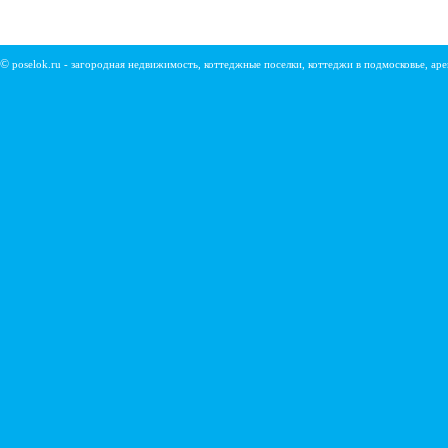
©
poselok.ru - загородная недвижимость, коттеджные поселки, коттеджи в подмосковье, ар