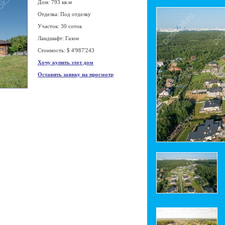
Дом: 793 кв.м
Отделка: Под отделку
Участок: 30 соток
Ландшафт: Газон
Стоимость: $ 4'987'243
Хочу купить этот дом
Оставить заявку на просмотр