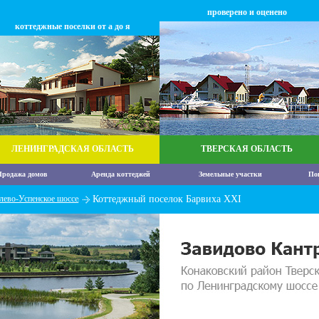
проверено и оценено
коттеджные поселки от а до я
ЛЕНИНГРАДСКАЯ ОБЛАСТЬ
ТВЕРСКАЯ ОБЛАСТЬ
родажа домов
Аренда коттеджей
Земельные участки
По
лево-Успенское шоссе
Коттеджный поселок Барвиха XXI