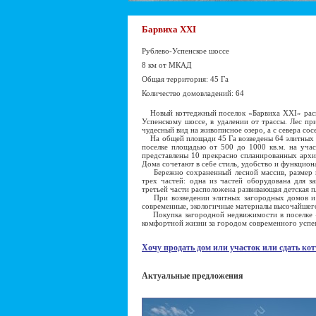
Барвиха XXI
Рублево-Успенское шоссе
8 км от МКАД
Общая территория: 45 Га
Количество домовладений: 64
Новый коттеджный поселок «Барвиха XXI» распо
Успенскому шоссе, в удалении от трассы. Лес при
чудесный вид на живописное озеро, а с севера сос
На общей площади 45 Га возведены 64 элитных к
поселке площадью от 500 до 1000 кв.м. на учас
представлены 10 прекрасно спланированных архи
Дома сочетают в себе стиль, удобство и функцион
Бережно сохраненный лесной массив, размер кот
трех частей: одна из частей оборудована для з
третьей части расположена развивающая детская п
При возведении элитных загородных домов и п
современные, экологичные материалы высочайшего
Покупка загородной недвижимости в поселке «
комфортной жизни за городом современного успе
Хочу продать дом или участок или сдать кот
Актуальные предложения