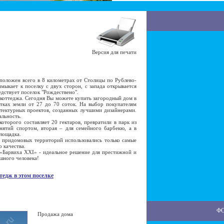
Версия для печати
ложен всего в 8 километрах от Столицы по Рублево-
мыкает к поселку с двух сторон, с запада открывается
едствует поселок "Рождествено".
оттеджа. Сегодня Вы можете купить загородный дом в
тках земли от 27 до 70 соток. На выбор покупателям
тектурных проектов, созданных лучшими дизайнерами.
альность.
орого составляет 20 гектаров, превратили в парк из
анятий спортом, вторая – для семейного барбекю, а в
лощадка.
ридомовых территорий использовались только самые
 качества.
Барвиха XXI» - идеальное решение для престижной и
шного человека!
тедж в этом поселке
Ф
Продажа дома