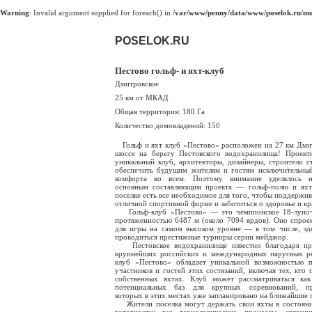
Warning
: Invalid argument supplied for foreach() in
/var/www/penny/data/www/poselok.ru/mod
POSELOK.RU
Пестово гольф- и яхт-клуб
Дмитровское
25 км от МКАД
Общая территория: 180 Га
Количество домовладений: 150
Гольф и яхт клуб «Пестово» расположен на 27 км Дми
шоссе на берегу Пестовского водохранилища! Проект
уникальный клуб, архитекторы, дизайнеры, строители с
обеспечить будущим жителям и гостям исключительны
комфорта во всем. Поэтому внимание уделялось н
основным составляющим проекта — гольф-полю и яхт
поселке есть все необходимое для того, чтобы поддержив
отличной спортивной форме и заботиться о здоровье и кр
Гольф-клуб «Пестово» — это чемпионское 18-луноч
протяженностью 6487 м (около 7094 ярдов). Оно спрое
для игры на самом высоком уровне — в том числе, зд
проводиться престижные турниры серии мейджор.
Пестовское водохранилище известно благодаря пр
крупнейших российских и международных парусных ре
клуб «Пестово» обладает уникальной возможностью 
участников и гостей этих состязаний, включая тех, кто 
собственных яхтах. Клуб может рассматриваться ка
потенциальных баз для крупных соревнований, пр
которых в этих местах уже запланировано на ближайшие 
Жители поселка могут держать свои яхты в состоян