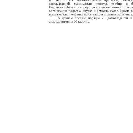
готовности: все технологические процессы, связан
эксплуатацией, максимально просты, удобны и бе
Персонал «Пестово» с радостью поможет членам и гостя
организации подъема, спуска и ремонта судов. Кроме то
всегда можно получить консультации опытных капитанов.
В данном поселке порядка 70 домовладений и 
апартаментов на 80 квартир.