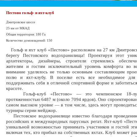
Пестово гольф- и яхт-клуб
Дмитровское шоссе
25 км от МКАД
Общая территория: 180 Га
Количество домовладений: 150
Гольф и яхт клуб «Пестово» расположен на 27 км Дмитровс
берегу Пестовского водохранилища! Проектируя этот уник
архитекторы, дизайнеры, строители стремились обеспе
жителям и гостям исключительный уровень комфорта во в
внимание уделялось не только основным составляющим прое
полю и яхт-клубу. В поселке есть все необходимое для
поддерживать себя в отличной спортивной форме и заботиться
красоте.
Гольф-клуб «Пестово» — это чемпионское 18-лун
протяженностью 6487 м (около 7094 ярдов). Оно спроектирован
самом высоком уровне — в том числе, здесь могут проводить
турниры серии мейджор.
Пестовское водохранилище известно благодаря проведени
российских и международных парусных регат. Яхт-клуб «Пест
уникальной возможностью принимать участников и гостей эти
включая тех, кто прибыл на собственных яхтах. Клуб может ра