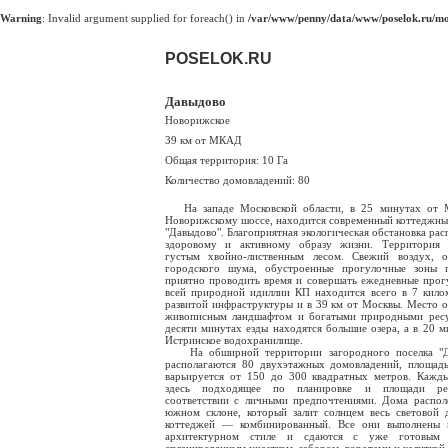
Warning
: Invalid argument supplied for foreach() in
/var/www/penny/data/www/poselok.ru/mod
POSELOK.RU
Давыдово
Новорижское
39 км от МКАД
Общая территория: 10 Га
Количество домовладений: 80
На западе Московской области, в 25 минутах от
Новорижскому шоссе, находится современный коттеджны
"Давыдово". Благоприятная экологическая обстановка рас
здоровому и активному образу жизни. Территория 
густым хвойно-лиственным лесом. Свежий воздух, о
городского шума, обустроенные прогулочные зоны п
приятно проводить время и совершать ежедневные прог
всей природной идиллии КП находится всего в 7 кило
развитой инфраструктуры и в 39 км от Москвы. Место о
живописным ландшафтом и богатыми природными ресу
десяти минутах езды находятся большие озера, а в 20 
Истринское водохранилище.
На обширной территории загородного поселка "Д
располагаются 80 двухэтажных домовладений, площад
варьируется от 150 до 300 квадратных метров. Кажд
здесь подходящее по планировке и площади р
соответствии с личными предпочтениями. Дома распо
южном склоне, который залит солнцем весь световой 
коттеджей — комбинированный. Все они выполнены 
архитектурном стиле и сдаются с уже готовым 