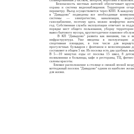
спланированным участком, забором, воротами и калиткой.
Безопасность местных жителей обеспечивает кругло
охрана и система видеонаблюдения. Территория ого
периметру. Въезд осуществляется через КПП. К каждому
в "Давыдово" подведены все необходимые коммуник
системы — электричество, канализация, водосн
газоснабжение, поэтому здесь можно комфортно жит
год. Собственная служба эксплуатации отвечает за подд
порядке мест общего пользования, уборку территории
вывоз бытового мусора, круглогодичное плановое обслуж
В КП "Давыдово" развита как внешняя, так и вн
инфраструктура. Уже введены в эксплуатацию д
спортивная площадки, в том числе для воркаут
прогулочных бульваров с фонтаном и велосипедными 
составляет в общем 5 км. Из поселка есть два удобных вых
В 5—10 минутах езды от поселка 15 школ, 8 детски
поликлиники и больницы, кафе и рестораны, ТЦ, фитнес
салоны красоты.
Близкое расположение к столице и свежий лесной возд
коттеджный поселок "Давыдово" одним из наиболее жела
для жизни.