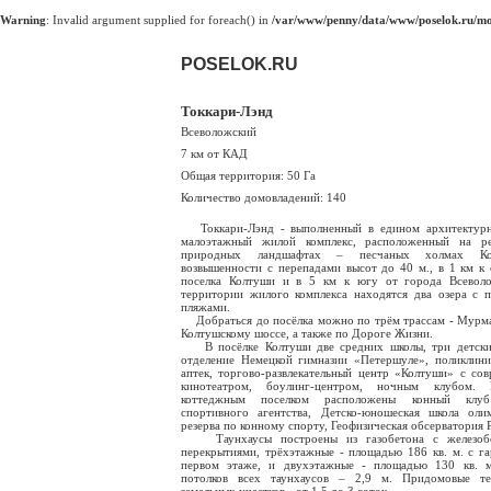
Warning
: Invalid argument supplied for foreach() in
/var/www/penny/data/www/poselok.ru/mod
POSELOK.RU
Токкари-Лэнд
Всеволожский
7 км от КАД
Общая территория: 50 Га
Количество домовладений: 140
Токкари-Лэнд - выполненный в едином архитектурн
малоэтажный жилой комплекс, расположенный на ре
природных ландшафтах – песчаных холмах Кол
возвышенности с перепадами высот до 40 м., в 1 км к 
поселка Колтуши и в 5 км к югу от города Всеволо
территории жилого комплекса находятся два озера с 
пляжами.
Добраться до посёлка можно по трём трассам - Мурм
Колтушскому шоссе, а также по Дороге Жизни.
В посёлке Колтуши две средних школы, три детских
отделение Немецкой гимназии «Петершуле», поликлини
аптек, торгово-развлекательный центр «Колтуши» с со
кинотеатром, боулинг-центром, ночным клубом.
коттеджным поселком расположены конный клу
спортивного агентства, Детско-юношеская школа оли
резерва по конному спорту, Геофизическая обсерватория 
Таунхаусы построены из газобетона с железоб
перекрытиями, трёхэтажные - площадью 186 кв. м. с г
первом этаже, и двухэтажные - площадью 130 кв. м
потолков всех таунхаусов – 2,9 м. Придомовые те