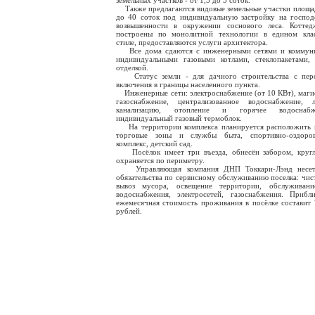
земельных участков - от 1,5 до 3 соток.
Также предлагаются видовые земельные участки площа
до 40 соток под индивидуальную застройку на госпо
возвышенности в окружении соснового леса. Коттед
построены по монолитной технологии в едином клас
стиле, предоставляются услуги архитектора.
Все дома сдаются с инженерными сетями и коммуни
индивидуальными газовыми котлами, стеклопакетами,
отделкой.
Статус земли - для дачного строительства с перс
включения в границы населенного пункта.
Инженерные сети: электроснабжение (от 10 КВт), маги
газоснабжение, централизованное водоснабжение, л
канализацию, отопление и горячее водоснаб
индивидуальный газовый термоблок.
На территории комплекса планируется расположить 
торговые зоны и службы быта, спортивно-оздоров
комплекс, детский сад.
Посёлок имеет три въезда, обнесён забором, кругл
охраняется по периметру.
Управляющая компания ДНП Токкари-Лэнд несет
обязательства по сервисному обслуживанию поселка: чист
вывоз мусора, освещение территории, обслуживани
водоснабжения, электросетей, газоснабжения. Прибли
ежемесячная стоимость проживания в посёлке составит 
рублей.