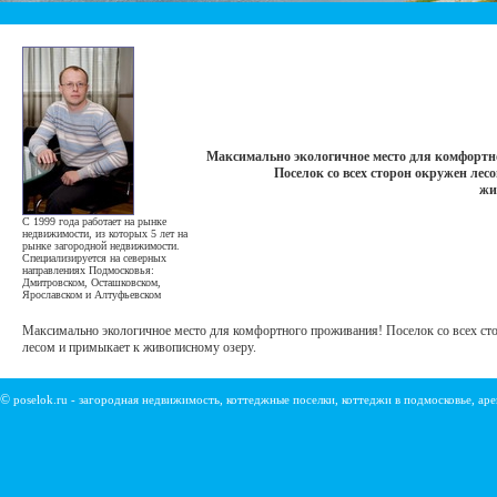
Максимально экологичное место для комфортн
Поселок со всех сторон окружен лес
жи
С 1999 года работает на рынке
недвижимости, из которых 5 лет на
рынке загородной недвижимости.
Специализируется на северных
направлениях Подмосковья:
Дмитровском, Осташковском,
Ярославском и Алтуфьевском
Максимально экологичное место для комфортного проживания! Поселок со всех ст
лесом и примыкает к живописному озеру.
©
poselok.ru - загородная недвижимость, коттеджные поселки, коттеджи в подмосковье, ар