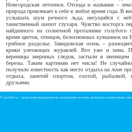
Новгородская летописи. Отсюда и название – зем
природа привлекает к себе в любое время года. В 
услышать шум речного льда, несущийся с неб
таинственный шепот глухаря. Чувство восторга п
найденного на солнечной проталинке голубого 
время цветов, птенцов, белоснежных кувшинок на В
грибное раздолье. Завидовская осень – разноцве
крики улетающих журавлей. Вот уже и зима. П
вереницы звериных следов, застыли в звенящем
березы. Таким картинам нет числа! Не случайно
получило известность как место отдыха на лоне пр
отдыха, занятий спортом, охотой, рыбалкой,
друзьями.
©
poselok.ru - загородная недвижимость, коттеджные поселки, коттеджи в подмосковье, ар