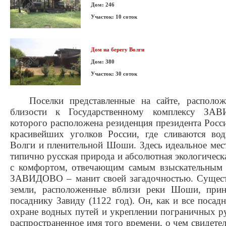
Дом: 246
Участок: 10 соток
Дом на берегу Волги
Дом: 380
Участок: 30 соток
Поселки представленные на сайте, расположе
близости к Государственному комплексу ЗА
которого расположена резиденция президента Росс
красивейших уголков России, где сливаются во
Волги и пленительной Шоши. Здесь идеальное мест
типично русская природа и абсолютная экологическая
с комфортом, отвечающим самым взыскательным 
ЗАВИДОВО – манит своей загадочностью. Сущест
земли, расположенные вблизи реки Шоши, прин
посаднику Завиду (1122 год). Он, как и все посад
охране водных путей и укреплении пограничных р
распространенное имя того времени, о чем свидетел