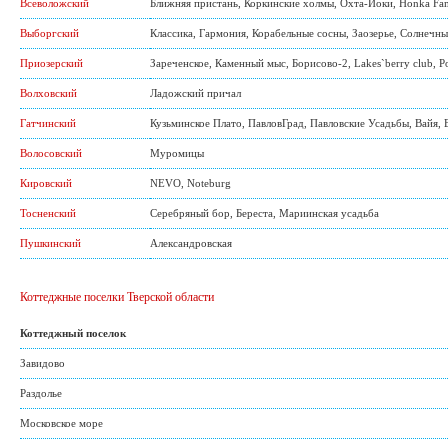
Всеволожский
Ближняя пристань
,
Коркинские холмы
,
Охта-Йоки
,
Honka Fam
Выборгский
Классика
,
Гармония
,
Корабельные сосны
,
Заозерье
,
Солнечны
Приозерский
Зареченское
,
Каменный мыс
,
Борисово-2
,
Lakes`berry club
,
Р
Волховский
Ладожский причал
Гатчинский
Кузьминское Плато
,
ПавловГрад
,
Павловские Усадьбы
,
Вайя
,
Волосовский
Муромицы
Кировский
NEVO
,
Noteburg
Тосненский
Серебряный бор
,
Береста
,
Мариинская усадьба
Пушкинский
Александровская
Коттеджные поселки Тверской области
Коттеджный поселок
Завидово
Раздолье
Московское море