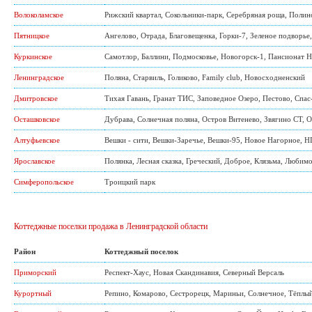
Волоколамское
Рижский квартал
,
Сокольники-парк
,
Серебряная роща
,
Полин
Пятницкое
Ангелово
,
Отрада
,
Благовещенка
,
Горки-7
,
Зеленое подворье
Куркинское
Самотлор
,
Баллини
,
Подмосковье
,
Новогорск-1
,
Пансионат Н
Ленинградское
Поляна
,
Старвиль
,
Голиково
,
Family club
,
Новосходненский
Дмитровское
Тихая Гавань
,
Гранат ТИС
,
Заповедное Озеро
,
Пестово
,
Спас
Осташковское
Дубрава
,
Солнечная поляна
,
Остров Витенево
,
Звягино СТ
,
О
Алтуфьевское
Вешки - сити
,
Вешки-Заречье
,
Вешки-95
,
Новое Нагорное
,
Н
Ярославское
Полянка
,
Лесная сказка
,
Греческий
,
Доброе
,
Клязьма
,
Любимо
Симферопольское
Троицкий парк
Коттеджные поселки продажа в Ленинградской области
Район
Коттеджный поселок
Приморский
Респект-Хаус
,
Новая Скандинавия
,
Северный Версаль
Курортный
Репино
,
Комарово
,
Сестрорецк
,
Мариньи
,
Солнечное
,
Тёплы