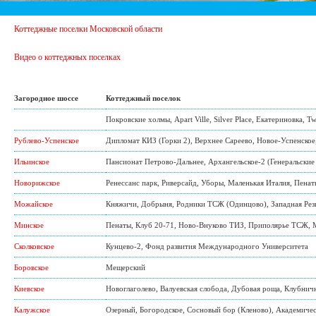
Коттеджные поселки Московской области
Видео о коттеджных поселках
Загородное шоссе
Коттеджный поселок
Покровские холмы
,
Apart Ville
,
Silver Place
,
Екатериновка
,
Tw
Рублево-Успенское
Дипломат КИЗ (Горки 2)
,
Верхнее Сареево
,
Новое-Успенское
Ильинское
Пансионат Петрово-Дальнее
,
Архангельское-2 (Генеральские
Новорижское
Ренессанс парк
,
Риверсайд
,
Уборы
,
Маленькая Италия
,
Пенат
Можайское
Княжичи
,
Добрыня
,
Родники ТСЖ (Одинцово)
,
Западная Ре
Минское
Пенаты
,
Клуб 20-71
,
Ново-Внуково ТИЗ
,
Приполярье ТСЖ
,
Сколковское
Кунцево-2
,
Фонд развития Международного Университета
Боровское
Мещерский
Киевское
Новоглаголево
,
Валуевская слобода
,
Дубовая роща
,
Клубнич
Калужское
Озерный
,
Богородское
,
Сосновый бор (Кленово)
,
Академиче