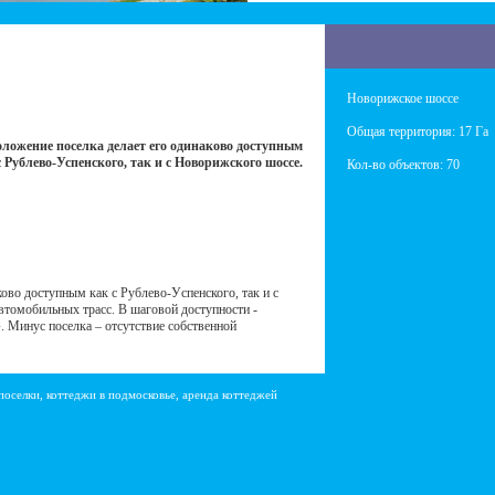
Новорижское шоссе
Общая территория: 17 Га
оложение поселка делает его одинаково доступным
с Рублево-Успенского, так и с Новорижского шоссе.
Кол-во объектов: 70
ково доступным как с Рублево-Уcпенского, так и с
втомобильных трасс. В шаговой доступности -
 Минус поселка – отсутствие собственной
поселки, коттеджи в подмосковье, аренда коттеджей