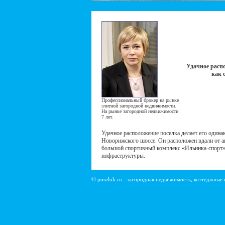
Удачное расп
как 
Профессиональный брокер на рынке
элитной загородной недвижимости.
На рынке загородной недвижимости
7 лет.
Удачное расположение поселка делает его одина
Новорижского шоссе. Он расположен вдали от а
большой спортивный комплекс «Ильинка-спорт».
инфраструктуры.
©
poselok.ru - загородная недвижимость, коттеджные 