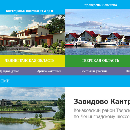
проверено и оценено
коттеджные поселки от а до я
ЛЕНИНГРАДСКАЯ ОБЛАСТЬ
ТВЕРСКАЯ ОБЛАСТЬ
родажа домов
Аренда коттеджей
Земельные участки
По
в СМИ