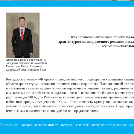
Эксклюзивный авторский проект, поло
архитектурно-планировочного решения посел
весьма взыскательн
Агент по работе с объектами на
Западном направлении компании
Penny Lane Realty. На рынке
загородной недвижимости 5 лет.
Коттеджный поселок «Флоранс» - плод совместного труда крупных компаний, спец
области архитектуры и экологии, строительства и маркетинга. Эксклюзивный авторс
положенный в основу архитектурно-планировочного решения поселка, рассчитан на
взыскательного потребителя, предъявляющего высочайшие требования к качеству ж
расстояние до МКАД по Рублевке не компенсирует несоответствия архаичной площа
небольших придомовых участков. Кроме того, стоимость таунхаусов, расположенных
метров от шоссе, сопоставима со стоимостью дома в соседних поселках. Перед при
имеет смысл ознакомиться с конкурентными предложениями.
©
poselok.ru - загородная недвижимость, коттеджные поселки, коттеджи в подмосковье, ар