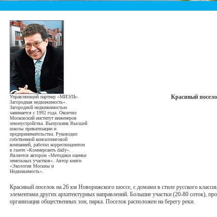
Красивый поселок
Управляющий партнер «МИЭЛЬ-
Загородная недвижимость».
Загородной недвижимостью
занимается с 1992 года. Окончил
Московский институт инженеров
землеустройства. Выпускник Высшей
школы приватизации и
предпринимательства. Руководил
собственной консалтинговой
компанией, работал корреспондентом
в газете «Коммерсантъ daily».
Является автором «Методики оценки
земельных участков». Автор книги
«Экология Москвы и
Недвижимость».
Красивый поселок на 26 км Новорижского шоссе, с домами в стиле русского класси
элементами других архитектурных направлений. Большие участки (20-80 соток), пр
организация общественных зон, парка. Поселок расположен на берегу реки.