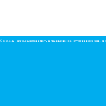
©
poselok.ru - загородная недвижимость, коттеджные поселки, коттеджи в подмосковье, ар