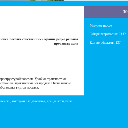
ПО
Минское шоссе
Общая территория: 23 Га
шемся поселке собственники крайне редко решают
Кол-во объектов: 137
продавать дома
фраструктурой поселок. Удобная транспортная
окружение, практически нет продаж. Очень низкие
бстановка внутри поселка.
поселки, коттеджи в подмосковье, аренда коттеджей