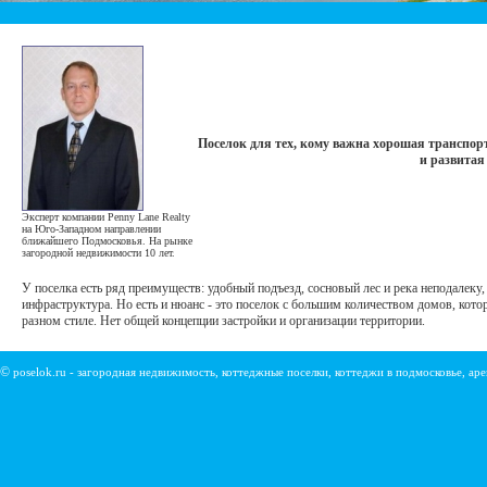
Поселок для тех, кому важна хорошая транспор
и развитая
Эксперт компании Penny Lane Realty
на Юго-Западном направлении
ближайшего Подмосковья. На рынке
загородной недвижимости 10 лет.
У поселка есть ряд преимуществ: удобный подъезд, сосновый лес и река неподалеку,
инфраструктура. Но есть и нюанс - это поселок с большим количеством домов, кото
разном стиле. Нет общей концепции застройки и организации территории.
©
poselok.ru - загородная недвижимость, коттеджные поселки, коттеджи в подмосковье, ар