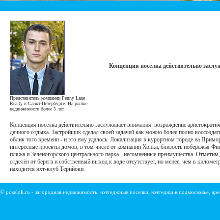
Концепция посёлка действительно засл
Представитель компании Penny Lane
Realty в Санкт-Петербурге. На рынке
недвижимости более 5 лет.
Концепция посёлка действительно заслуживает внимания: возрождение аристократи
дачного отдыха. Застройщик сделал своей задачей как можно более полно воссозда
облик того времени - и это ему удалось. Локализация в курортном городе на Примо
интересные проекты домов, в том числе от компании Хонка, близость побережья Фин
пляжа и Зеленогорского центрального парка - несомненные преимущества. Отметим,
отделён от берега и собственный выход к воде отсутствует, но менее, чем в километ
находится яхт-клуб Терийоки.
©
poselok.ru - загородная недвижимость, коттеджные поселки, коттеджи в подмосковье, ар