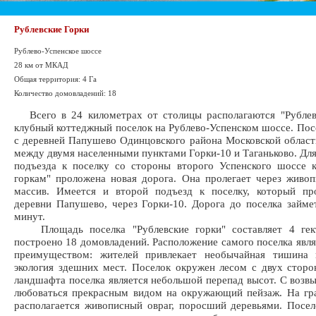
Рублевские Горки
Рублево-Успенское шоссе
28 км от МКАД
Общая территория: 4 Га
Количество домовладений: 18
Всего в 24 километрах от столицы располагаются "Рублевс
клубный коттеджный поселок на Рублево-Успенском шоссе. Пос
с деревней Папушево Одинцовского района Московской област
между двумя населенными пунктами Горки-10 и Таганьково. Дл
подъезда к поселку со стороны второго Успенского шоссе 
горкам" проложена новая дорога. Она пролегает через живо
массив. Имеется и второй подъезд к поселку, который пр
деревни Папушево, через Горки-10. Дорога до поселка займе
минут.
Площадь поселка "Рублевские горки" составляет 4 гек
построено 18 домовладений. Расположение самого поселка явл
преимуществом: жителей привлекает необычайная тишина 
экология здешних мест. Поселок окружен лесом с двух стор
ландшафта поселка является небольшой перепад высот. С воз
любоваться прекрасным видом на окружающий пейзаж. На гр
располагается живописный овраг, поросший деревьями. Посе