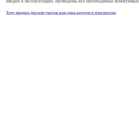
введен в эксплуатацию, проведены все необходимые коммуника
Хочу продать дом или участок или сдать коттедж в этом поселке