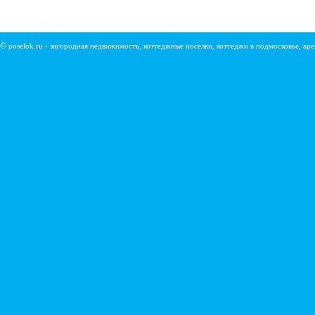
©
poselok.ru - загородная недвижимость, коттеджные поселки, коттеджи в подмосковье, ар