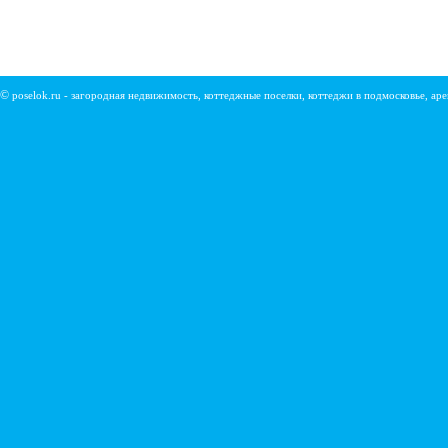
©
poselok.ru - загородная недвижимость, коттеджные поселки, коттеджи в подмосковье, ар