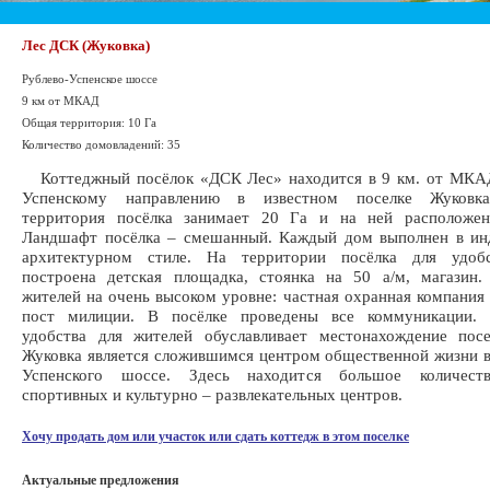
Лес ДСК (Жуковка)
Рублево-Успенское шоссе
9 км от МКАД
Общая территория: 10 Га
Количество домовладений: 35
Коттеджный посёлок «ДСК Лес» находится в 9 км. от МКАД
Успенскому направлению в известном поселке Жуковка
территория посёлка занимает 20 Га и на ней расположе
Ландшафт посёлка – смешанный. Каждый дом выполнен в ин
архитектурном стиле. На территории посёлка для удоб
построена детская площадка, стоянка на 50 а/м, магазин.
жителей на очень высоком уровне: частная охранная компания
пост милиции. В посёлке проведены все коммуникации. 
удобства для жителей обуславливает местонахождение посе
Жуковка является сложившимся центром общественной жизни в
Успенского шоссе. Здесь находится большое количеств
спортивных и культурно – развлекательных центров.
Хочу продать дом или участок или сдать коттедж в этом поселке
Актуальные предложения