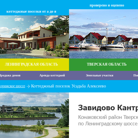
проверено и оценено
коттеджные поселки от а до я
ЛЕНИНГРАДСКАЯ ОБЛАСТЬ
ТВЕРСКАЯ ОБЛАСТЬ
родажа домов
Аренда коттеджей
Земельные участки
По
орижское шоссе
Коттеджный поселок Усадьба Алексеево