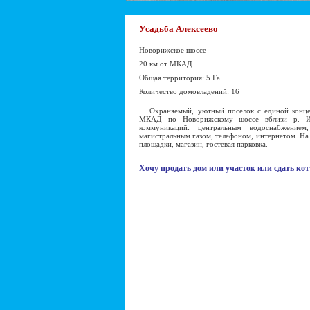
Усадьба Алексеево
Новорижское шоссе
20 км от МКАД
Общая территория: 5 Га
Количество домовладений: 16
Охраняемый, уютный поселок с единой концеп
МКАД по Новорижскому шоссе вблизи р. Ис
коммуникаций: центральным водоснабжением
магистральным газом, телефоном, интернетом. На
площадки, магазин, гостевая парковка.
Хочу продать дом или участок или сдать кот