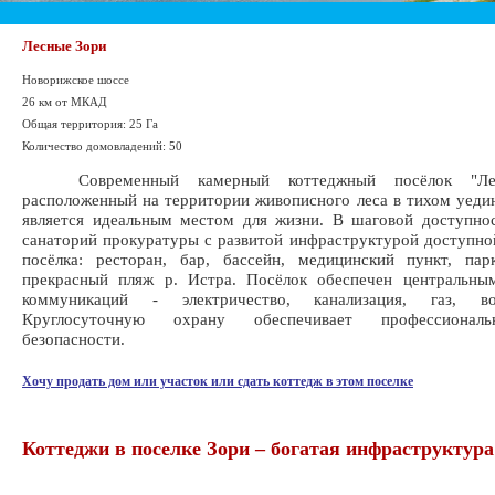
Лесные Зори
Новорижское шоссе
26 км от МКАД
Общая территория: 25 Га
Количество домовладений: 50
Современный камерный коттеджный посёлок "Лес
расположенный на территории живописного леса в тихом уеди
является идеальным местом для жизни. В шаговой доступно
санаторий прокуратуры с развитой инфраструктурой доступно
посёлка: ресторан, бар, бассейн, медицинский пункт, пар
прекрасный пляж р. Истра. Посёлок обеспечен центральны
коммуникаций - электричество, канализация, газ, вод
Круглосуточную охрану обеспечивает профессионал
безопасности.
Хочу продать дом или участок или сдать коттедж в этом поселке
Коттеджи в поселке Зори – богатая инфраструктура