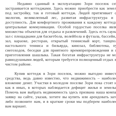
Недавно сданный в эксплуатацию Зори поселок сей
застраивается коттеджами. Здесь можно приобрести как земе
под застройку, так и готовый коттедж. Людей притягивает
экология, великолепный лес, развитая инфраструктура и 
доступность. Для комфортного проживания к каждому котте
центральные коммуникации. Особой гордостью поселка явля
множества объектов для отдыха и развлечений. Здесь есть саун
зал с площадками для баскетбола, волейбола и футзала, бассей
зал, караоке, ресторан, открытый теннисный корт, танцпо
настольного тенниса и бильярда, кинозал, библиотека, п
снегоходов, беседки для приятного времяпрепровождения и
приготовления шашлыка. Такая богатая инфраструктура не м
равнодушными людей, которым требуется полноценный отдых в
чистом районе.
Купив коттедж в Зори поселок, можно выгодно инвести
средства, ведь давно известно, что недвижимость – наибол
вложение денег. Участки в молодом поселке Зори пока стоят н
как в иных, в которых наблюдается дефицит жилья и земель
Помочь вам выбрать недвижимость здесь призвана наша компа
заявку на сайте, указав, хотите вы купить или арендовать за
либо позвоните нам, и в краткие сроки мы подберем наибол
вам вариант.