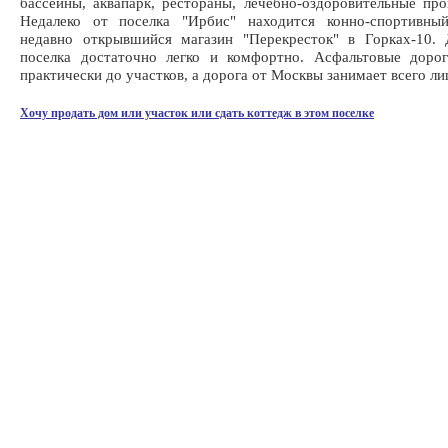
бассейны, аквапарк, рестораны, лечебно-оздоровительные про
Недалеко от поселка "Ирбис" находится конно-спортивны
недавно открывшийся магазин "Перекресток" в Горках-10. 
поселка достаточно легко и комфортно. Асфальтовые доро
практически до участков, а дорога от Москвы занимает всего ли
Хочу продать дом или участок или сдать коттедж в этом поселке