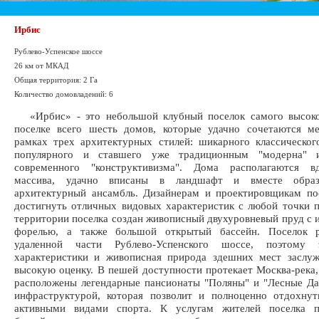
Ирбис
Рублево-Успенское шоссе
26 км от МКАД
Общая территория: 2 Га
Количество домовладений: 6
«Ирбис» - это небольшой клубный поселок самого высоко
поселке всего шесть домов, которые удачно сочетаются м
рамках трех архитектурных стилей: шикарного классическог
популярного и ставшего уже традиционным "модерна" 
современного "конструктивизма". Дома располагаются в
массива, удачно вписаны в ландшафт и вместе обра
архитектурный ансамбль. Дизайнерам и проектировщикам по
достигнуть отличных видовых характеристик с любой точки 
территории поселка создан живописный двухуровневый пруд с 
форелью, а также большой открытый бассейн. Поселок 
удаленной части Рублево-Успенского шоссе, поэтому э
характеристики и живописная природа здешних мест заслу
высокую оценку. В пешей доступности протекает Москва-река,
расположены легендарные пансионаты "Поляны" и "Лесные Да
инфраструктурой, которая позволит и полноценно отдохнут
активными видами спорта. К услугам жителей поселка п