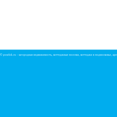
©
poselok.ru - загородная недвижимость, коттеджные поселки, коттеджи в подмосковье, ар