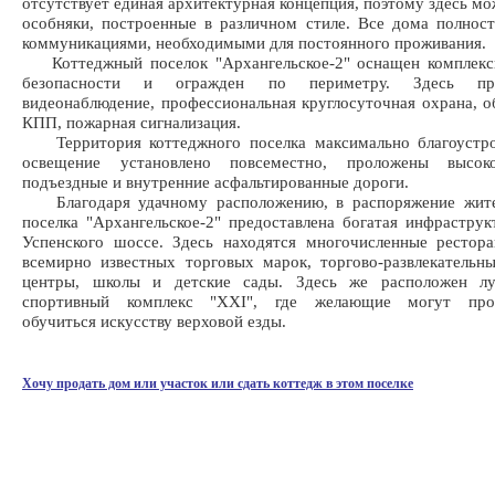
отсутствует единая архитектурная концепция, поэтому здесь мо
особняки, построенные в различном стиле. Все дома полно
коммуникациями, необходимыми для постоянного проживания.
Коттеджный поселок "Архангельское-2" оснащен комплекс
безопасности и огражден по периметру. Здесь пре
видеонаблюдение, профессиональная круглосуточная охрана, 
КПП, пожарная сигнализация.
Территория коттеджного поселка максимально благоустро
освещение установлено повсеместно, проложены высоко
подъездные и внутренние асфальтированные дороги.
Благодаря удачному расположению, в распоряжение жите
поселка "Архангельское-2" предоставлена богатая инфраструк
Успенского шоссе. Здесь находятся многочисленные рестор
всемирно известных торговых марок, торгово-развлекательн
центры, школы и детские сады. Здесь же расположен л
спортивный комплекс "XXI", где желающие могут проф
обучиться искусству верховой езды.
Хочу продать дом или участок или сдать коттедж в этом поселке