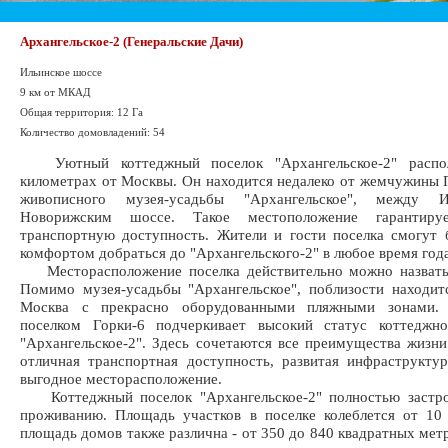
Архангельское-2 (Генеральские Дачи)
Ильинское шоссе
9 км от МКАД
Общая территория: 12 Га
Количество домовладений: 54
Уютный коттеджный поселок "Архангельское-2" распол
километрах от Москвы. Он находится недалеко от жемчужины 
живописного музея-усадьбы "Архангельское", между 
Новорижским шоссе. Такое местоположение гарантиру
транспортную доступность. Жители и гости поселка смогут 
комфортом добраться до "Архангельского-2" в любое время года
Месторасположение поселка действительно можно назвать
Помимо музея-усадьбы "Архангельское", поблизости находит
Москва с прекрасно оборудованными пляжными зонами. 
поселком Горки-6 подчеркивает высокий статус коттеджно
"Архангельское-2". Здесь сочетаются все преимущества жизни
отличная транспортная доступность, развитая инфраструктур
выгодное месторасположение.
Коттеджный поселок "Архангельское-2" полностью застро
проживанию. Площадь участков в поселке колеблется от 10
площадь домов также различна - от 350 до 840 квадратных метр