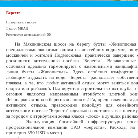
Береста
Новорижское шоссе
1 км от МКАД
Количество домовладений: 50
На Мякининском шоссе на берегу бухты «Живописная»,
специалистами-экологами одним из чистейших водоемов, поп
москвичей и жителей Подмосковья, практически завершено 
роскошного коттеджного посёлка "Береста". Великолепные
особняки идеально гармонируют с живописными ландшафта
линии бухты «Живописная». Здесь особенно комфортно 
любящим отдыхать на воде. "Береста" располагает собстве
пляжем, а те, кто любит активный отдых могут заняться в
спорта или рыбалкой. Планируется строительство яхт-клуба и 
сегодня являются непременным атрибутом элитной жи
Лесопарковая зона и береговая линия в 2 Га, предназначенная д
активного отдыха, превосходно подойдут для семейног
коттеджном поселке "Береста" идеально сочетаются все преим
за городом с атрибутами жилья класса «люкс» в лучших района
Эксплуатация богатейшей инфраструктуры поселк
профессиональной компании ЗАО «Береста». Расходы на 
примерно 350 USD в месяц.