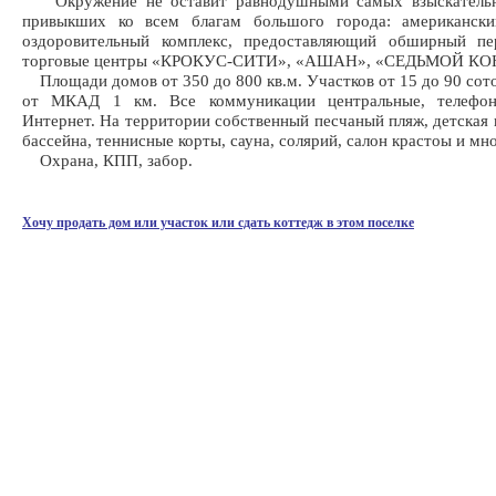
Окружение не оставит равнодушными самых взыскательн
привыкших ко всем благам большого города: американски
оздоровительный комплекс, предоставляющий обширный пер
торговые центры «КРОКУС-СИТИ», «АШАН», «СЕДЬМОЙ К
Площади домов от 350 до 800 кв.м. Участков от 15 до 90 сото
от МКАД 1 км. Все коммуникации центральные, телефо
Интернет. На территории собственный песчаный пляж, детская 
бассейна, теннисные корты, сауна, солярий, салон крастоы и мн
Охрана, КПП, забор.
Хочу продать дом или участок или сдать коттедж в этом поселке