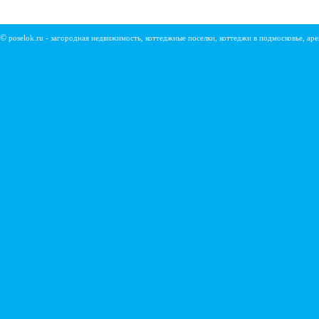
©
poselok.ru - загородная недвижимость, коттеджные поселки, коттеджи в подмосковье, ар