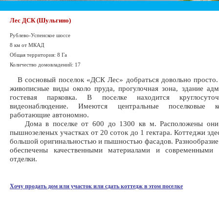
Лес ДСК (Шульгино)
Рублево-Успенское шоссе
8 км от МКАД
Общая территория: 8 Га
Количество домовладений: 17
В сосновый поселок «ДСК Лес» добраться довольно просто.
живописные виды около пруда, прогулочная зона, здание ад
гостевая парковка. В поселке находится круглосуточ
видеонаблюдение. Имеются центральные поселковые ко
работающие автономно.
Дома в поселке от 600 до 1300 кв м. Расположены они
пышнозеленых участках от 20 соток до 1 гектара. Коттеджи зде
большой оригинальностью и пышностью фасадов. Разнообразие
обеспечены качественными материалами и современными 
отделки.
Хочу продать дом или участок или сдать коттедж в этом поселке