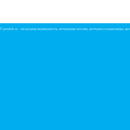
©
poselok.ru - загородная недвижимость, коттеджные поселки, коттеджи в подмосковье, ар