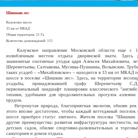
Шишкин лес
Калужское шоссе
33 км от МКАД
Общая территория: 21 Га
Количество домовладений: 115
Калужское направление Московской области еще с 1
излюбленным местом отдыха дворянской знати. Здесь р
знаменитые охотничьи угодья царя Алексея Михайловича, л
Шереметьевы, Салтыковы, Мусины-Пушкины, Волынские, Трубе
таких усадеб – «Михайловское» – находится в 33 км от МКАД 
шоссе в поселке «Шишкин лес». Здесь, на территории лесопа
усадьбы, принадлежавшей графу Шереметьеву С.Д.
первоначальный ландшафт планировки классического "английс
тихими, удобными для продолжительных прогулок аллеями
прудом.
Нетронутая природа, благоприятная экология, обилие рек 
этого вполне достаточно, чтобы каждый коттеджный поселок
шоссе приобрел статус элитного. Жители поселка "Шишкин 
другие преимущества: развитая инфраструктура местности, н
детских садов, обилие спортивно-развлекательных и торговы
санаториев и домов отдыха.