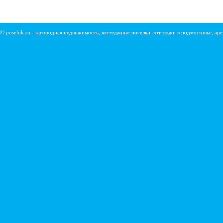
©
poselok.ru - загородная недвижимость, коттеджные поселки, коттеджи в подмосковье, ар