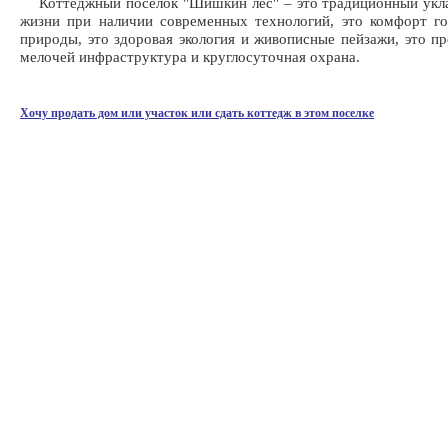
Коттеджный поселок "Шишкин лес" – это традиционный укла
жизни при наличии современных технологий, это комфорт г
природы, это здоровая экология и живописные пейзажи, это п
мелочей инфраструктура и круглосуточная охрана.
Хочу продать дом или участок или сдать коттедж в этом поселке