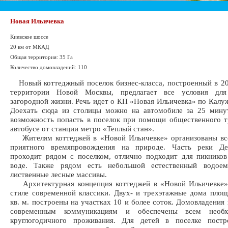
Новая Ильичевка
Киевское шоссе
20 км от МКАД
Общая территория: 35 Га
Количество домовладений: 110
Новый коттеджный поселок бизнес-класса, построенный в 2
территории Новой Москвы, предлагает все условия для
загородной жизни. Речь идет о КП «Новая Ильичевка» по Калу
Доехать сюда из столицы можно на автомобиле за 25 минут
возможность попасть в поселок при помощи общественного т
автобусе от станции метро «Теплый стан».
Жителям коттеджей в «Новой Ильичевке» организованы все
приятного времяпровождения на природе. Часть реки Де
проходит рядом с поселком, отлично подходит для пикнико
воде. Также рядом есть небольшой естественный водое
лиственные лесные массивы.
Архитектурная концепция коттеджей в «Новой Ильичевке»
стиле современной классики. Двух- и трехэтажные дома пло
кв. м. построены на участках 10 и более соток. Домовладения
современным коммуникациям и обеспечены всем необ
круглогодичного проживания. Для детей в поселке постр