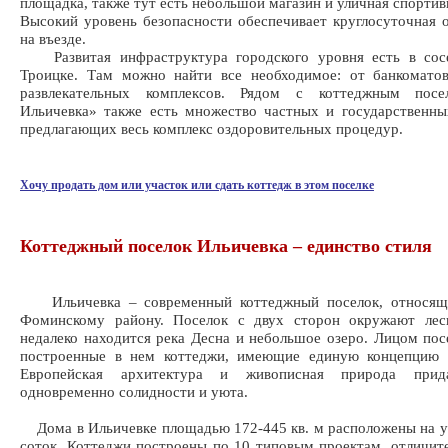
площадка, также тут есть небольшой магазин и уличная спортив
Высокий уровень безопасности обеспечивает круглосуточная
на въезде.
Развитая инфраструктура городского уровня есть в сос
Троицке. Там можно найти все необходимое: от банкоматов
развлекательных комплексов. Рядом с коттеджным посе
Ильичевка» также есть множество частных и государственны
предлагающих весь комплекс оздоровительных процедур.
Хочу продать дом или участок или сдать коттедж в этом поселке
Коттеджный поселок Ильичевка – единство стиля
Ильичевка – современный коттеджный поселок, относящ
Фоминскому району. Поселок с двух сторон окружают лес
недалеко находится река Десна и небольшое озеро. Лицом пос
построенные в нем коттеджи, имеющие единую концепцию и
Европейская архитектура и живописная природа прид
одновременно солидности и уюта.
Дома в Ильичевке площадью 172-445 кв. м расположены на у
соток. Коттеджи построены по 10 типовым проектам, отличит