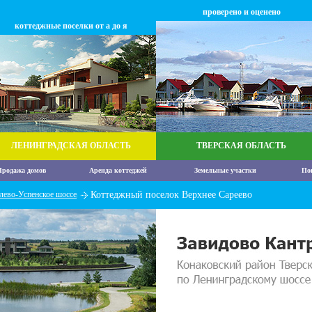
проверено и оценено
коттеджные поселки от а до я
ЛЕНИНГРАДСКАЯ ОБЛАСТЬ
ТВЕРСКАЯ ОБЛАСТЬ
родажа домов
Аренда коттеджей
Земельные участки
По
лево-Успенское шоссе
Коттеджный поселок Верхнее Сареево