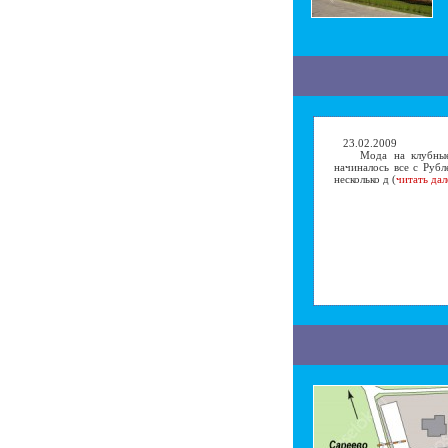
23.02.2009
Мода на клубные по
начиналось все с Рубл
несколько д (
читать дал