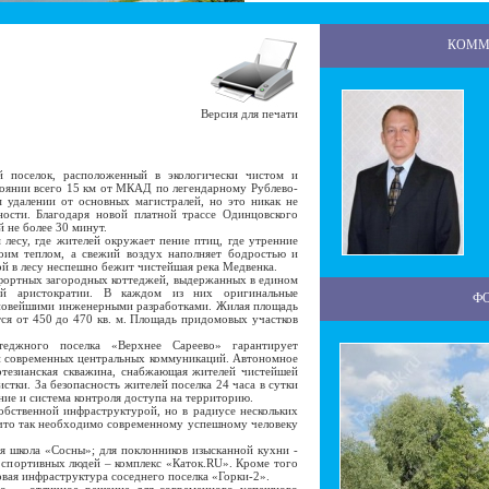
КОММ
Версия для печати
поселок, расположенный в экологически чистом и
оянии всего 15 км от МКАД по легендарному Рублево-
 удалении от основных магистралей, но это никак не
ности. Благодаря новой платной трассе Одинцовского
 не более 30 минут.
су, где жителей окружает пение птиц, где утренние
воим теплом, а свежий воздух наполняет бодростью и
й в лесу неспешно бежит чистейшая река Медвенка.
ортных загородных коттеджей, выдержанных в едином
ой аристократии. В каждом из них оригинальные
Ф
 новейшими инженерными разработками. Жилая площадь
ся от 450 до 470 кв. м. Площадь придомовых участков
жного поселка «Верхнее Сареево» гарантирует
и современных центральных коммуникаций. Автономное
ртезианская скважина, снабжающая жителей чистейшей
тки. За безопасность жителей поселка 24 часа в сутки
ние и система контроля доступа на территорию.
ственной инфраструктурой, но в радиусе нескольких
 что так необходимо современному успешному человеку
 школа «Сосны»; для поклонников изысканной кухни -
 спортивных людей – комплекс «Каток.RU». Кроме того
овая инфраструктура соседнего поселка «Горки-2».