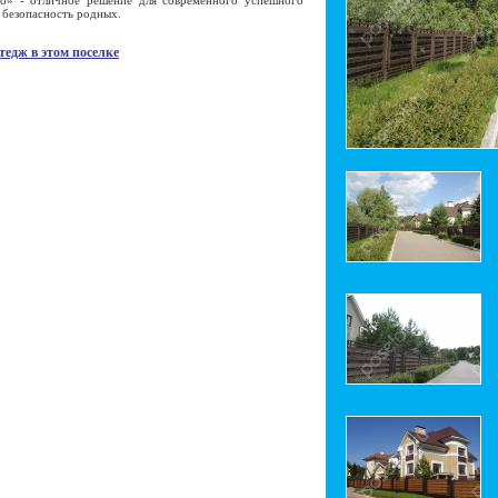
 - отличное решение для современного успешного
и безопасность родных.
тедж в этом поселке