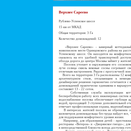
Верхнее Сареево
Рублево-Успенское шоссе
15 км от МКАД
Общая территория: 3 Га
Количество домовладений: 12
«Верхнее Сареево» - камерный коттеджный 
живописном месте Одинцовского района на расст
Успенскому шоссе. Он находится на комфортном
сказалось на его удобной транспортной доступ
обхода дорога до центра Москвы займет у жителей
Поселок утопает в окружающем его сосновом ле
лучи солнца сквозь вековые сосны согревают с
отличным настроением. Рядом с прогулочной зоно
Всего на территории 3 Га расположены 12 комф
архитектурном стиле, отсылающим к немецк
дизайнерские решения гармонично сочетаются с
домовладений практически одинакова и варьирует
составляет 13 - 22 соток.
Собственная служба эксплуатации коттед
бесперебойную работу всех инженерных систем 
водоснабжение поселка обеспечивает глубокая а
водой, проходящей 3 ступени дополнительной очис
отвечает профессиональная охрана, видеонаблюде
В интересах жителей поселок не обременен соб
километров домовладельцы без труда найдут все,
для поддержания комфортного уровня жизни.
Например, для образования детей - престижная
рестораны «Ветерок» и «Дворянское гнездо»; для
в непосредственной близости всегда доступна гот