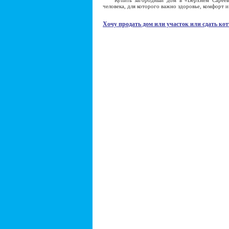
Купить загородный дом в «Верхнем Сареево»
человека, для которого важно здоровье, комфорт 
Хочу продать дом или участок или сдать кот