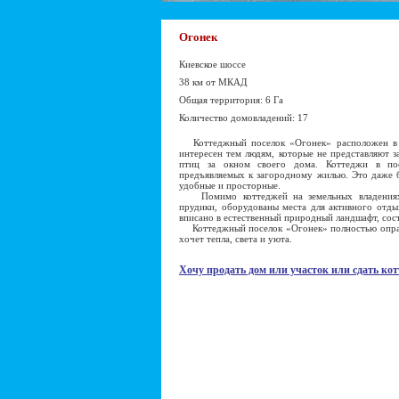
Огонек
Киевское шоссе
38 км от МКАД
Общая территория: 6 Га
Количество домовладений: 17
Коттеджный поселок «Огонек» расположен в т
интересен тем людям, которые не представляют з
птиц за окном своего дома. Коттеджи в по
предъявляемых к загородному жилью. Это даже б
удобные и просторные.
Помимо коттеджей на земельных владениях р
прудики, оборудованы места для активного отдых
вписано в естественный природный ландшафт, состо
Коттеджный поселок «Огонек» полностью оправды
хочет тепла, света и уюта.
Хочу продать дом или участок или сдать кот