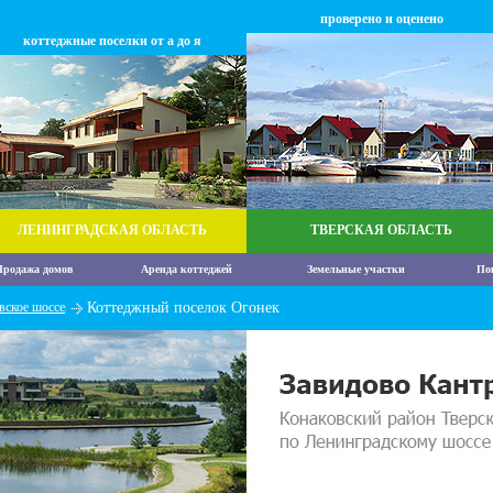
проверено и оценено
коттеджные поселки от а до я
ЛЕНИНГРАДСКАЯ ОБЛАСТЬ
ТВЕРСКАЯ ОБЛАСТЬ
родажа домов
Аренда коттеджей
Земельные участки
По
вское шоссе
Коттеджный поселок Огонек