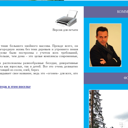
КОММ
Версия для печати
иши большого хвойного массива. Прежде всего, он
агородную жизнь без тени деревьев и утреннего пения
селке были построены с учетом всех требований,
ольше, чем дома – это целые комплексы современные,
асположены разнообразные беседки, декоративные
а как взрослых, так и детей. Все это очень деликатно
ящий из сосен, елей, берез.
вает свое название, ведь это «огонек» для всех, кто
Ф
тедж в этом поселке