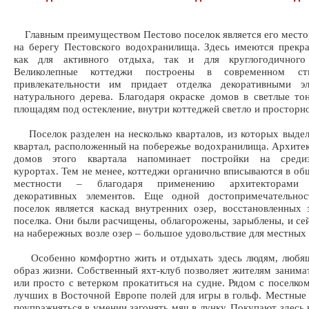
Главным преимуществом Пестово поселок является его мест
на берегу Пестовского водохранилища. Здесь имеются прекр
как для активного отдыха, так и для круглогодичного
Великолепные коттеджи построены в современном ст
привлекательности им придает отделка декоративными э
натурального дерева. Благодаря окраске домов в светлые т
площадям под остекление, внутри коттеджей светло и просторно
Поселок разделен на несколько кварталов, из которых выд
квартал, расположенный на побережье водохранилища. Архите
домов этого квартала напоминает постройки на средиз
курортах. Тем не менее, коттеджи органично вписываются в о
местности – благодаря применению архитекторами 
декоративных элементов. Еще одной достопримечательно
поселок является каскад внутренних озер, восстановленных
поселка. Они были расчищены, облагорожены, зарыблены, и се
на набережных возле озер – большое удовольствие для местных
Особенно комфортно жить и отдыхать здесь людям, любя
образ жизни. Собственный яхт-клуб позволяет жителям занима
или просто с ветерком прокатиться на судне. Рядом с поселком
лучших в Восточной Европе полей для игры в гольф. Местные
поупражняться в умении загонять мяч в лунку. Покупают здесь