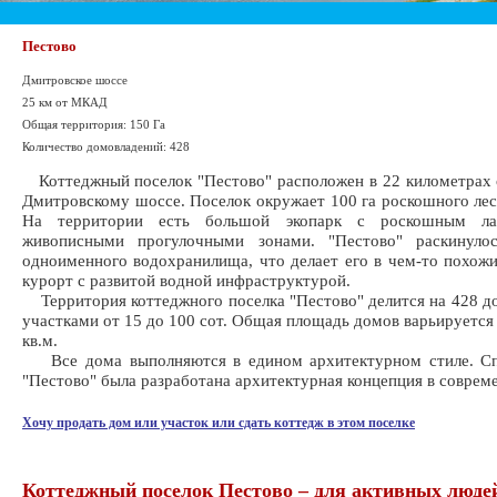
Пестово
Дмитровское шоссе
25 км от МКАД
Общая территория: 150 Га
Количество домовладений: 428
Коттеджный поселок "Пестово" расположен в 22 километрах
Дмитровскому шоссе. Поселок окружает 100 га роскошного лес
На территории есть большой экопарк с роскошным л
живописными прогулочными зонами. "Пестово" раскинуло
одноименного водохранилища, что делает его в чем-то похож
курорт с развитой водной инфраструктурой.
Территория коттеджного поселка "Пестово" делится на 428 д
участками от 15 до 100 сот. Общая площадь домов варьируется 
кв.м.
Все дома выполняются в едином архитектурном стиле. Сп
"Пестово" была разработана архитектурная концепция в соврем
Хочу продать дом или участок или сдать коттедж в этом поселке
Коттеджный поселок Пестово – для активных люде