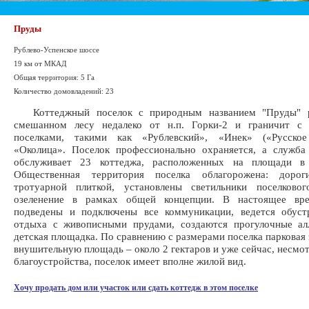
Пруды
Рублево-Успенское шоссе
19 км от МКАД
Общая территория: 5 Га
Количество домовладений: 23
Коттеджный поселок с природным названием "Пруды" р
смешанном лесу недалеко от н.п. Горки-2 и граничит с
поселками, такими как «Рублевский», «Инек» («Русско
«Околица». Поселок профессионально охраняется, а служба
обслуживает 23 коттеджа, расположенных на площади в 
Общественная территория поселка облагорожена: доро
тротуарной плиткой, установлены светильники поселковог
озеленение в рамках общей концепции. В настоящее вр
подведены и подключены все коммуникации, ведется обуст
отдыха с живописными прудами, создаются прогулочные алл
детская площадка. По сравнению с размерами поселка парковая 
внушительную площадь – около 2 гектаров и уже сейчас, несмот
благоустройства, поселок имеет вполне жилой вид.
Хочу продать дом или участок или сдать коттедж в этом поселке