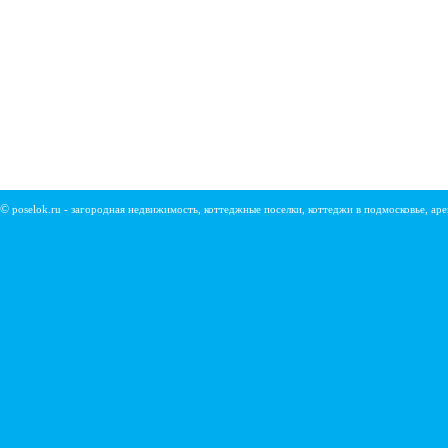
©
poselok.ru - загородная недвижимость, коттеджные поселки, коттеджи в подмосковье, ар