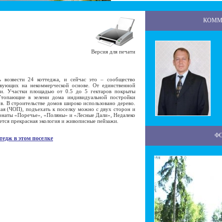
КОММ
Версия для печати
возвести 24 коттеджа, и сейчас это – сообщество
твующих на некоммерческой основе. От единственной
ги. Участки площадью от 0.5 до 5 гектаров покрыты
топающие в зелени дома индивидуальной постройки
. В строительстве домов широко использовано дерево.
ая (ЧОП), подъехать к поселку можно с двух сторон и
наты «Поречье», «Поляны» и «Лесные Дали», Недалеко
ется прекрасная экология и живописные пейзажи.
Ф
тедж в этом поселке