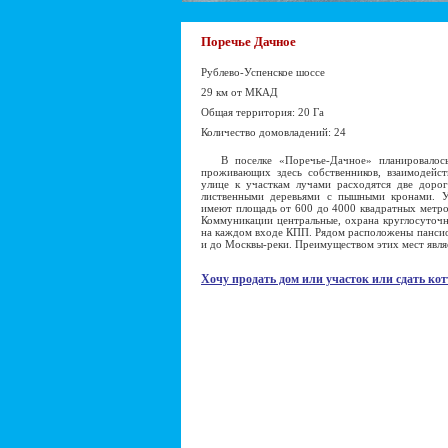
Поречье Дачное
Рублево-Успенское шоссе
29 км от МКАД
Общая территория: 20 Га
Количество домовладений: 24
В поселке «Поречье-Дачное» планировалось 
проживающих здесь собственников, взаимодейс
улице к участкам лучами расходятся две доро
лиственными деревьями с пышными кронами. У
имеют площадь от 600 до 4000 квадратных метров
Коммуникации центральные, охрана круглосуточн
на каждом входе КПП. Рядом расположены пансио
и до Москвы-реки. Преимуществом этих мест явля
Хочу продать дом или участок или сдать кот