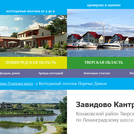
проверено и оценено
коттеджные поселки от а до я
ЛЕНИНГРАДСКАЯ ОБЛАСТЬ
ТВЕРСКАЯ ОБЛАСТЬ
родажа домов
Аренда коттеджей
Земельные участки
По
лево-Успенское шоссе
Коттеджный поселок Поречье Дачное