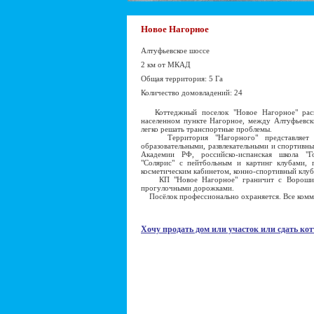
Новое Нагорное
Алтуфьевское шоссе
2 км от МКАД
Общая территория: 5 Га
Количество домовладений: 24
Коттеджный поселок "Новое Нагорное" расп
населенном пункте Нагорное, между Алтуфьевск
легко решать транспортные проблемы.
Территория "Нагорного" представляет со
образовательными, развлекательными и спортивн
Академии РФ, российско-испанская школа "Го
"Солярис" с пейтбольным и картинг клубами, г
косметическим кабинетом, конно-спортивный клуб
КП "Новое Нагорное" граничит с Ворошилов
прогулочными дорожками.
Посёлок профессионально охраняется. Все комму
Хочу продать дом или участок или сдать кот