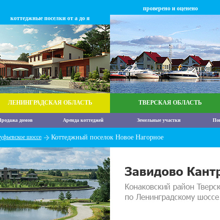
проверено и оценено
коттеджные поселки от а до я
ЛЕНИНГРАДСКАЯ ОБЛАСТЬ
ТВЕРСКАЯ ОБЛАСТЬ
родажа домов
Аренда коттеджей
Земельные участки
По
уфьевское шоссе
Коттеджный поселок Новое Нагорное