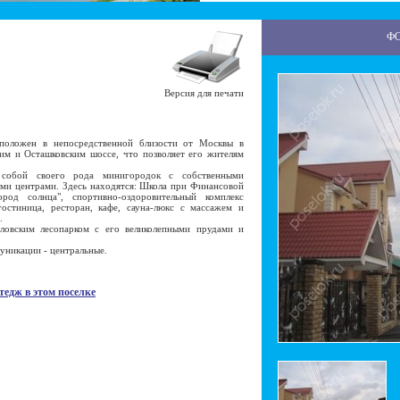
Ф
Версия для печати
оложен в непосредственной близости от Москвы в
им и Осташковским шоссе, что позволяет его жителям
бой своего рода минигородок с собственными
ыми центрами. Здесь находятся: Школа при Финансовой
род солнца", спортивно-оздоровительный комплекс
остиница, ресторан, кафе, сауна-люкс с массажем и
.
ским лесопарком с его великолепными прудами и
никации - центральные.
тедж в этом поселке